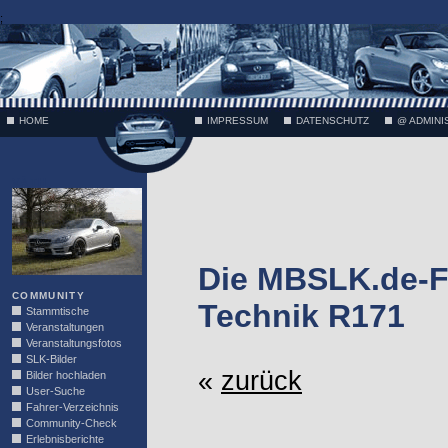
;
HOME
IMPRESSUM
DATENSCHUTZ
@ ADMINI
VÄTH
Die MBSLK.de-F
COMMUNITY
Technik R171
Stammtische
Veranstaltungen
Veranstaltungsfotos
SLK-Bilder
«
zurück
Bilder hochladen
User-Suche
Fahrer-Verzeichnis
Community-Check
Erlebnisberichte