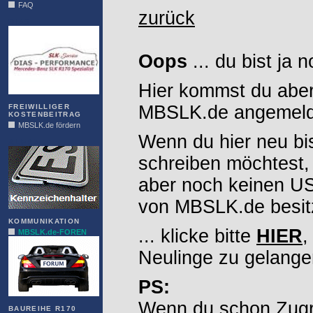
FAQ
zurück
DIAS
Oops
... du bist ja 
Hier kommst du aber
MBSLK.de angemelde
FREIWILLIGER
KOSTENBEITRAG
MBSLK.de fördern
Wenn du hier neu bi
ALFRA
schreiben möchtest,
aber noch keinen 
von MBSLK.de besitz
KOMMUNIKATION
... klicke bitte
HIER
,
MBSLK.de-FOREN
Neulinge zu gelange
PS:
Wenn du schon Zugr
BAUREIHE R170