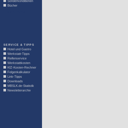
Sonderkonditionen
Bücher
LINKBLOCK
SERVICE & TIPPS
Hotel und Gastro
Werkstatt-Tipps
Reifenservice
Werkstattkosten
KfZ-Kosten-Rechner
Felgenkalkulator
Link-Tipps
Downloads
MBSLK.de-Statistik
Newsletterarchiv