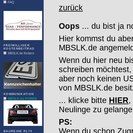
FAQ
zurück
DIAS
Oops
... du bist ja 
Hier kommst du aber
MBSLK.de angemelde
FREIWILLIGER
KOSTENBEITRAG
MBSLK.de fördern
Wenn du hier neu bi
ALFRA
schreiben möchtest,
aber noch keinen 
von MBSLK.de besitz
KOMMUNIKATION
... klicke bitte
HIER
,
MBSLK.de-FOREN
Neulinge zu gelange
PS:
Wenn du schon Zugr
BAUREIHE R170