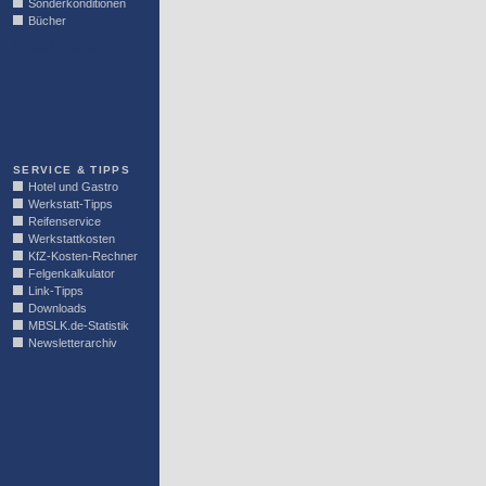
Sonderkonditionen
Bücher
LINKBLOCK
SERVICE & TIPPS
Hotel und Gastro
Werkstatt-Tipps
Reifenservice
Werkstattkosten
KfZ-Kosten-Rechner
Felgenkalkulator
Link-Tipps
Downloads
MBSLK.de-Statistik
Newsletterarchiv