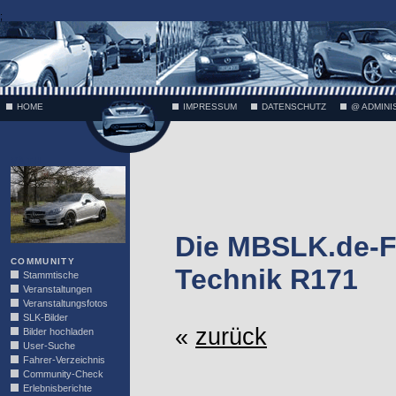
;
HOME
IMPRESSUM
DATENSCHUTZ
@ ADMINI
VÄTH
Die MBSLK.de-F
COMMUNITY
Technik R171
Stammtische
Veranstaltungen
Veranstaltungsfotos
SLK-Bilder
«
zurück
Bilder hochladen
User-Suche
Fahrer-Verzeichnis
Community-Check
Erlebnisberichte