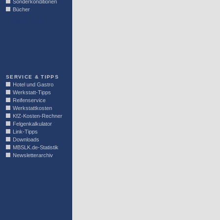
Sonderkonditionen
Bücher
LINKBLOCK
SERVICE & TIPPS
Hotel und Gastro
Werkstatt-Tipps
Reifenservice
Werkstattkosten
KfZ-Kosten-Rechner
Felgenkalkulator
Link-Tipps
Downloads
MBSLK.de-Statistik
Newsletterarchiv