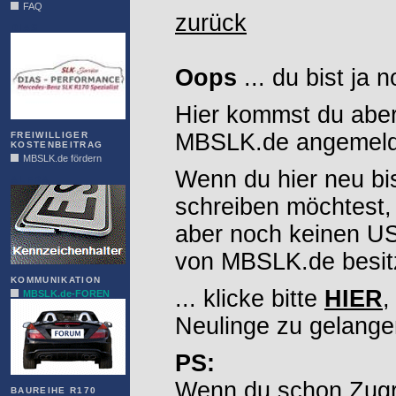
FAQ
zurück
DIAS
Oops
... du bist ja 
Hier kommst du aber
MBSLK.de angemelde
FREIWILLIGER
KOSTENBEITRAG
MBSLK.de fördern
Wenn du hier neu bi
ALFRA
schreiben möchtest,
aber noch keinen 
von MBSLK.de besitz
KOMMUNIKATION
... klicke bitte
HIER
,
MBSLK.de-FOREN
Neulinge zu gelange
PS:
Wenn du schon Zugr
BAUREIHE R170