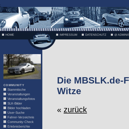
;
HOME
IMPRESSUM
DATENSCHUTZ
@ ADMINI
VÄTH
Die MBSLK.de-F
COMMUNITY
Witze
Stammtische
Veranstaltungen
Veranstaltungsfotos
SLK-Bilder
«
zurück
Bilder hochladen
User-Suche
Fahrer-Verzeichnis
Community-Check
Erlebnisberichte