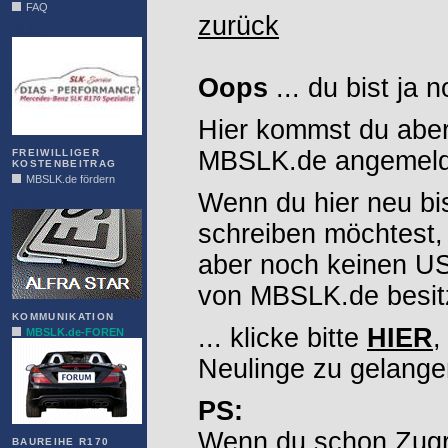
FAQ
zurück
DIAS
Oops
... du bist ja 
Hier kommst du aber
MBSLK.de angemelde
FREIWILLIGER
KOSTENBEITRAG
MBSLK.de fördern
Wenn du hier neu bi
ALFRA
schreiben möchtest,
aber noch keinen 
von MBSLK.de besitz
KOMMUNIKATION
... klicke bitte
HIER
,
MBSLK.de-FOREN
Neulinge zu gelange
PS:
Wenn du schon Zugr
BAUREIHE R170