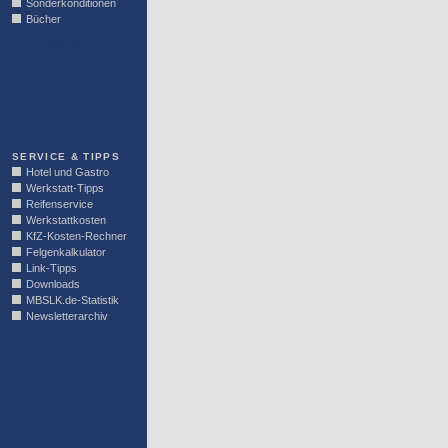
Sonderkonditionen
Bücher
LINKBLOCK
SERVICE & TIPPS
Hotel und Gastro
Werkstatt-Tipps
Reifenservice
Werkstattkosten
KfZ-Kosten-Rechner
Felgenkalkulator
Link-Tipps
Downloads
MBSLK.de-Statistik
Newsletterarchiv