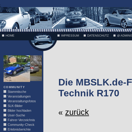
;
HOME
IMPRESSUM
DATENSCHUTZ
@ ADMINI
VÄTH
Die MBSLK.de-F
COMMUNITY
Technik R170
Stammtische
Veranstaltungen
Veranstaltungsfotos
SLK-Bilder
«
zurück
Bilder hochladen
User-Suche
Fahrer-Verzeichnis
Community-Check
Erlebnisberichte