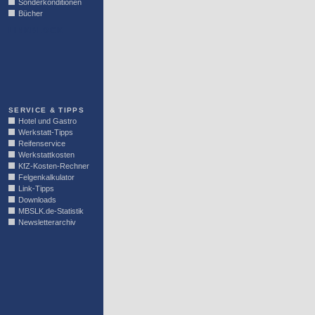
Sonderkonditionen
Bücher
LINKBLOCK
SERVICE & TIPPS
Hotel und Gastro
Werkstatt-Tipps
Reifenservice
Werkstattkosten
KfZ-Kosten-Rechner
Felgenkalkulator
Link-Tipps
Downloads
MBSLK.de-Statistik
Newsletterarchiv