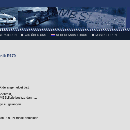
.
STRATOREN
WIR ÜBER UNS
NEDERLANDS FORUM
MBSLK-FOREN
nik R170
.de angemeldet bist.
möchtest,
SLK.de besitzt, dann ...
nge zu gelangen.
 den LOGIN-Block anmelden.