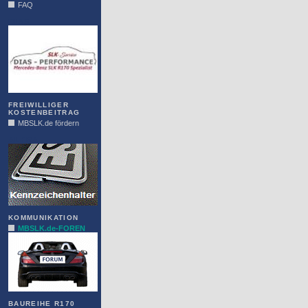
FAQ
DIAS
FREIWILLIGER
KOSTENBEITRAG
MBSLK.de fördern
ALFRA
KOMMUNIKATION
MBSLK.de-FOREN
BAUREIHE R170