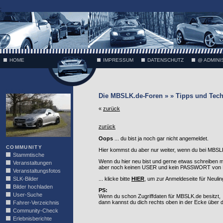
;
HOME
IMPRESSUM
DATENSCHUTZ
@ ADMINI
VÄTH
Die MBSLK.de-Foren » » Tipps und Tech
«
zurück
zurück
Oops
... du bist ja noch gar nicht angemeldet.
COMMUNITY
Hier kommst du aber nur weiter, wenn du bei MBSLK
Stammtische
Wenn du hier neu bist und gerne etwas schreiben 
Veranstaltungen
aber noch keinen USER und kein PASSWORT von MB
Veranstaltungsfotos
SLK-Bilder
... klicke bitte
HIER
, um zur Anmeldeseite für Neuli
Bilder hochladen
PS:
User-Suche
Wenn du schon Zugriffdaten für MBSLK.de besitzt,
dann kannst du dich rechts oben in der Ecke über
Fahrer-Verzeichnis
Community-Check
Erlebnisberichte