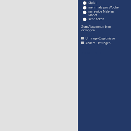
täglich
mehrmals pro Woche
nur einige Male im
Monat
sehr selten
Zum Abstimmen bitte
einloggen ...
Umfrage-Ergebnisse
Andere Umfragen
AFFIL_R_U