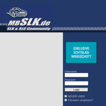
WINDSCHOTT
DESIGN
Username
Passwort
NEUER USER
Passwort vergessen?