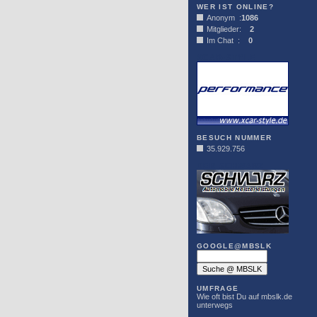
WER IST ONLINE?
Anonym :
1086
Mitglieder:
2
Im Chat :
0
XCAR-STYLE
BESUCH NUMMER
35.929.756
DER SCHWARZ
GOOGLE@MBSLK
UMFRAGE
Wie oft bist Du auf mbslk.de
unterwegs