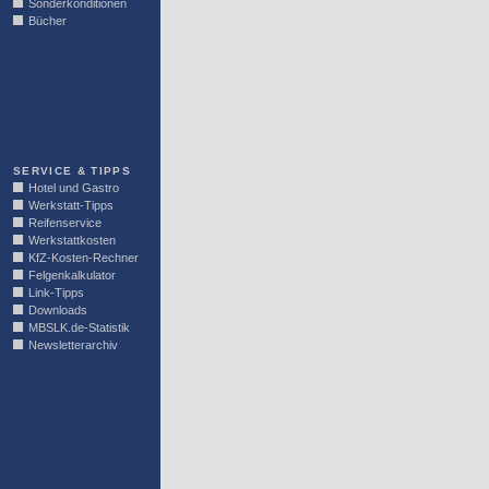
Sonderkonditionen
Bücher
LINKBLOCK
SERVICE & TIPPS
Hotel und Gastro
Werkstatt-Tipps
Reifenservice
Werkstattkosten
KfZ-Kosten-Rechner
Felgenkalkulator
Link-Tipps
Downloads
MBSLK.de-Statistik
Newsletterarchiv