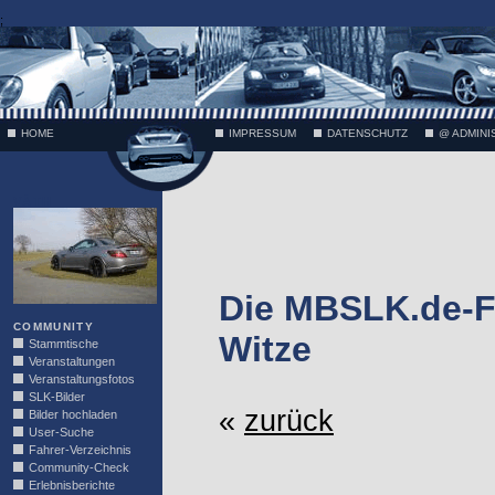
;
HOME
IMPRESSUM
DATENSCHUTZ
@ ADMINI
VÄTH
Die MBSLK.de-F
COMMUNITY
Witze
Stammtische
Veranstaltungen
Veranstaltungsfotos
SLK-Bilder
«
zurück
Bilder hochladen
User-Suche
Fahrer-Verzeichnis
Community-Check
Erlebnisberichte