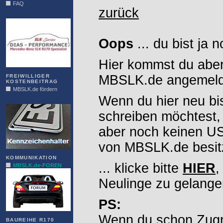
FAQ
zurück
DIAS
Oops
... du bist ja 
Hier kommst du aber
MBSLK.de angemelde
FREIWILLIGER
KOSTENBEITRAG
MBSLK.de fördern
Wenn du hier neu bi
ALFRA
schreiben möchtest,
aber noch keinen 
von MBSLK.de besitz
KOMMUNIKATION
... klicke bitte
HIER
,
MBSLK.de-FOREN
Neulinge zu gelange
PS:
Wenn du schon Zugr
BAUREIHE R170