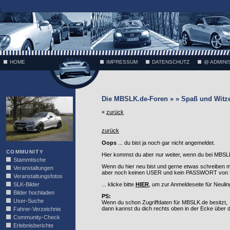
;
HOME
IMPRESSUM
DATENSCHUTZ
@ ADMINI
VÄTH
Die MBSLK.de-Foren » » Spaß und Witz
«
zurück
zurück
Oops
... du bist ja noch gar nicht angemeldet.
COMMUNITY
Hier kommst du aber nur weiter, wenn du bei MBSLK
Stammtische
Wenn du hier neu bist und gerne etwas schreiben 
Veranstaltungen
aber noch keinen USER und kein PASSWORT von MB
Veranstaltungsfotos
SLK-Bilder
... klicke bitte
HIER
, um zur Anmeldeseite für Neuli
Bilder hochladen
PS:
User-Suche
Wenn du schon Zugriffdaten für MBSLK.de besitzt,
dann kannst du dich rechts oben in der Ecke über
Fahrer-Verzeichnis
Community-Check
Erlebnisberichte