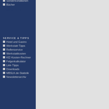
Sonderkonditionen
Bücher
LINKBLOCK
SERVICE & TIPPS
Hotel und Gastro
Werkstatt-Tipps
Reifenservice
Werkstattkosten
KfZ-Kosten-Rechner
Felgenkalkulator
Link-Tipps
Downloads
MBSLK.de-Statistik
Newsletterarchiv