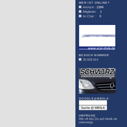
WER IST ONLINE?
Anonym :
1284
Mitglieder:
1
Im Chat :
0
XCAR-STYLE
BESUCH NUMMER
35.928.914
DER SCHWARZ
GOOGLE@MBSLK
UMFRAGE
Wie oft bist Du auf mbslk.de
unterwegs