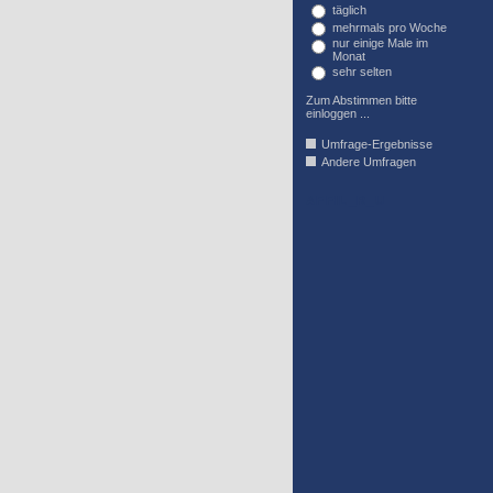
täglich
mehrmals pro Woche
nur einige Male im
Monat
sehr selten
Zum Abstimmen bitte
einloggen ...
Umfrage-Ergebnisse
Andere Umfragen
AFFIL_R_U