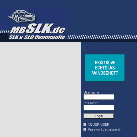
WINDSCHOTT
DESIGN
Username
Passwort
NEUER USER
Passwort vergessen?