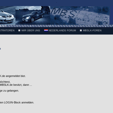
.
STRATOREN
WIR ÜBER UNS
NEDERLANDS FORUM
MBSLK-FOREN
e
.de angemeldet bist.
möchtest,
SLK.de besitzt, dann ...
nge zu gelangen.
 den LOGIN-Block anmelden.