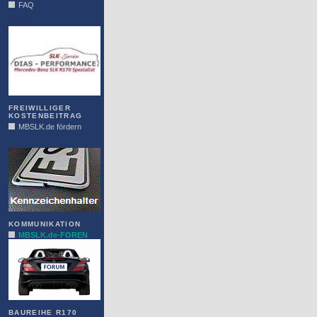
FAQ
DIAS
FREIWILLIGER
KOSTENBEITRAG
MBSLK.de fördern
ALFRA
KOMMUNIKATION
MBSLK.de-FOREN
BAUREIHE R170