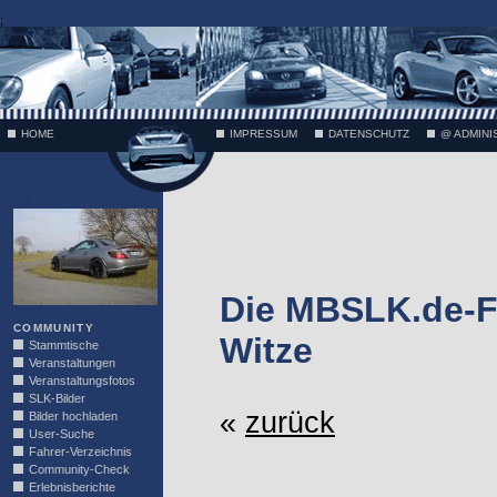
;
HOME
IMPRESSUM
DATENSCHUTZ
@ ADMINI
VÄTH
Die MBSLK.de-F
COMMUNITY
Witze
Stammtische
Veranstaltungen
Veranstaltungsfotos
SLK-Bilder
«
zurück
Bilder hochladen
User-Suche
Fahrer-Verzeichnis
Community-Check
Erlebnisberichte