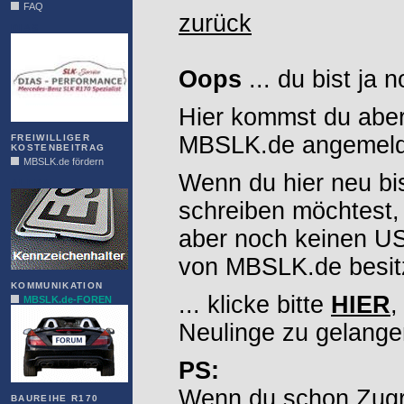
FAQ
zurück
DIAS
Oops
... du bist ja 
Hier kommst du aber
MBSLK.de angemelde
FREIWILLIGER
KOSTENBEITRAG
MBSLK.de fördern
Wenn du hier neu bi
ALFRA
schreiben möchtest,
aber noch keinen 
von MBSLK.de besitz
KOMMUNIKATION
... klicke bitte
HIER
,
MBSLK.de-FOREN
Neulinge zu gelange
PS:
Wenn du schon Zugr
BAUREIHE R170