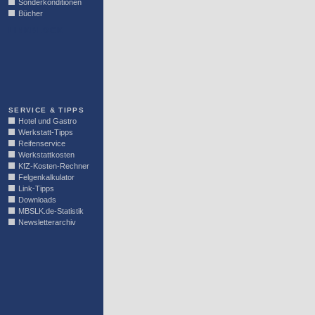
Sonderkonditionen
Bücher
LINKBLOCK
SERVICE & TIPPS
Hotel und Gastro
Werkstatt-Tipps
Reifenservice
Werkstattkosten
KfZ-Kosten-Rechner
Felgenkalkulator
Link-Tipps
Downloads
MBSLK.de-Statistik
Newsletterarchiv