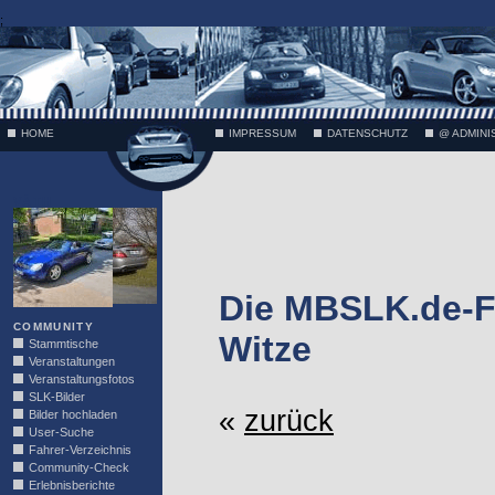
;
HOME
IMPRESSUM
DATENSCHUTZ
@ ADMINI
VÄTH
Die MBSLK.de-F
COMMUNITY
Witze
Stammtische
Veranstaltungen
Veranstaltungsfotos
SLK-Bilder
«
zurück
Bilder hochladen
User-Suche
Fahrer-Verzeichnis
Community-Check
Erlebnisberichte