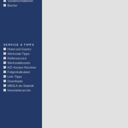
Sonderkonditionen
Bücher
LINKBLOCK
SERVICE & TIPPS
Hotel und Gastro
Werkstatt-Tipps
Reifenservice
Werkstattkosten
KfZ-Kosten-Rechner
Felgenkalkulator
Link-Tipps
Downloads
MBSLK.de-Statistik
Newsletterarchiv