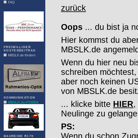
FAQ
zurück
DIAS
Oops
... du bist ja 
Hier kommst du aber
MBSLK.de angemelde
FREIWILLIGER
KOSTENBEITRAG
MBSLK.de fördern
Wenn du hier neu bi
ALFRA
schreiben möchtest,
aber noch keinen 
von MBSLK.de besitz
KOMMUNIKATION
... klicke bitte
HIER
,
MBSLK.de-FOREN
Neulinge zu gelange
PS:
Wenn du schon Zugr
BAUREIHE R170