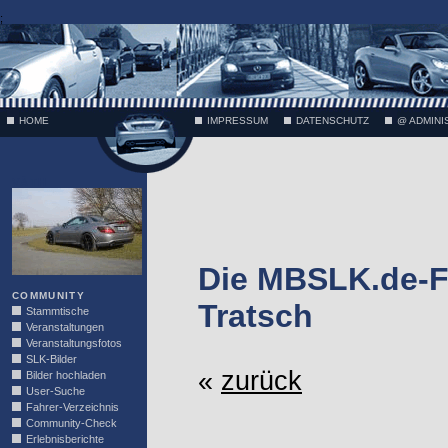
;
HOME
IMPRESSUM
DATENSCHUTZ
@ ADMINI
VÄTH
Die MBSLK.de-F
COMMUNITY
Tratsch
Stammtische
Veranstaltungen
Veranstaltungsfotos
SLK-Bilder
«
zurück
Bilder hochladen
User-Suche
Fahrer-Verzeichnis
Community-Check
Erlebnisberichte