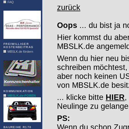
FAQ
zurück
DIAS
Oops
... du bist ja 
Hier kommst du aber
MBSLK.de angemelde
FREIWILLIGER
KOSTENBEITRAG
MBSLK.de fördern
Wenn du hier neu bi
ALFRA
schreiben möchtest,
aber noch keinen 
von MBSLK.de besitz
KOMMUNIKATION
... klicke bitte
HIER
,
MBSLK.de-FOREN
Neulinge zu gelange
PS:
Wenn du schon Zugr
BAUREIHE R170