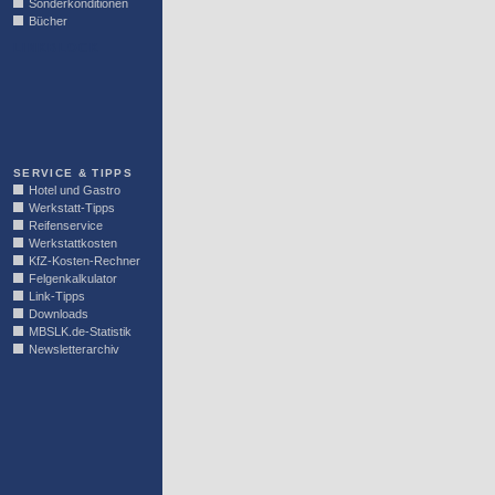
Sonderkonditionen
Bücher
LINKBLOCK
SERVICE & TIPPS
Hotel und Gastro
Werkstatt-Tipps
Reifenservice
Werkstattkosten
KfZ-Kosten-Rechner
Felgenkalkulator
Link-Tipps
Downloads
MBSLK.de-Statistik
Newsletterarchiv