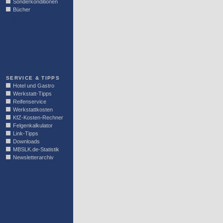
Sonderkonditionen
Bücher
LINKBLOCK
SERVICE & TIPPS
Hotel und Gastro
Werkstatt-Tipps
Reifenservice
Werkstattkosten
KfZ-Kosten-Rechner
Felgenkalkulator
Link-Tipps
Downloads
MBSLK.de-Statistik
Newsletterarchiv