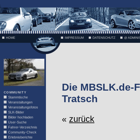
;
HOME
IMPRESSUM
DATENSCHUTZ
@ ADMINI
VÄTH
Die MBSLK.de-F
COMMUNITY
Tratsch
Stammtische
Veranstaltungen
Veranstaltungsfotos
SLK-Bilder
«
zurück
Bilder hochladen
User-Suche
Fahrer-Verzeichnis
Community-Check
Erlebnisberichte