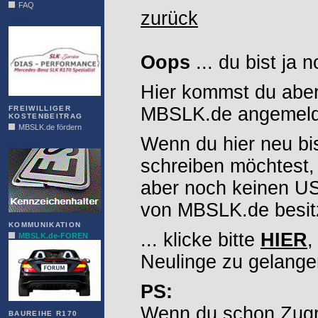
FAQ
zurück
DIAS
Oops
... du bist ja 
Hier kommst du aber
MBSLK.de angemelde
FREIWILLIGER
KOSTENBEITRAG
MBSLK.de fördern
Wenn du hier neu bi
ALFRA
schreiben möchtest,
aber noch keinen 
von MBSLK.de besitz
KOMMUNIKATION
... klicke bitte
HIER
,
MBSLK.de-FOREN
Neulinge zu gelange
PS:
Wenn du schon Zugr
BAUREIHE R170