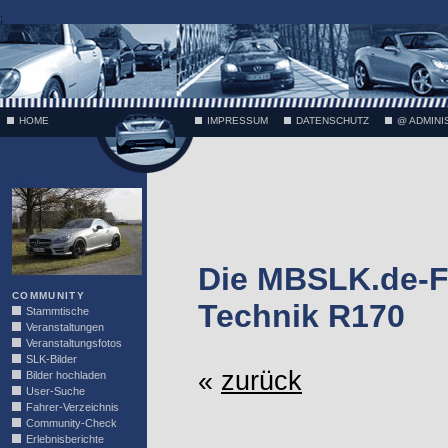
;
HOME
IMPRESSUM
DATENSCHUTZ
@ ADMINI
VÄTH
Die MBSLK.de-F
COMMUNITY
Technik R170
Stammtische
Veranstaltungen
Veranstaltungsfotos
SLK-Bilder
«
zurück
Bilder hochladen
User-Suche
Fahrer-Verzeichnis
Community-Check
Erlebnisberichte