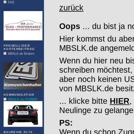
FAQ
zurück
DIAS
Oops
... du bist ja 
Hier kommst du aber
MBSLK.de angemelde
FREIWILLIGER
KOSTENBEITRAG
MBSLK.de fördern
Wenn du hier neu bi
ALFRA
schreiben möchtest,
aber noch keinen 
von MBSLK.de besitz
KOMMUNIKATION
... klicke bitte
HIER
,
MBSLK.de-FOREN
Neulinge zu gelange
PS:
Wenn du schon Zugr
BAUREIHE R170