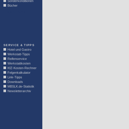
Sonderkonditionen
Bücher
LINKBLOCK
SERVICE & TIPPS
Hotel und Gastro
Werkstatt-Tipps
Reifenservice
Werkstattkosten
KfZ-Kosten-Rechner
Felgenkalkulator
Link-Tipps
Downloads
MBSLK.de-Statistik
Newsletterarchiv