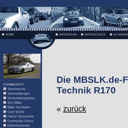
;
HOME
IMPRESSUM
DATENSCHUTZ
@ ADMINI
VÄTH
Die MBSLK.de-F
COMMUNITY
Technik R170
Stammtische
Veranstaltungen
Veranstaltungsfotos
SLK-Bilder
«
zurück
Bilder hochladen
User-Suche
Fahrer-Verzeichnis
Community-Check
Erlebnisberichte