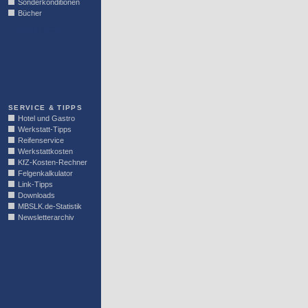
Sonderkonditionen
Bücher
LINKBLOCK
SERVICE & TIPPS
Hotel und Gastro
Werkstatt-Tipps
Reifenservice
Werkstattkosten
KfZ-Kosten-Rechner
Felgenkalkulator
Link-Tipps
Downloads
MBSLK.de-Statistik
Newsletterarchiv