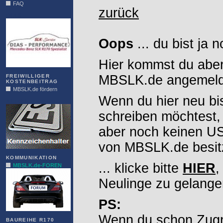
FAQ
zurück
DIAS
Oops
... du bist ja 
Hier kommst du aber
MBSLK.de angemelde
FREIWILLIGER
KOSTENBEITRAG
MBSLK.de fördern
Wenn du hier neu bi
ALFRA
schreiben möchtest,
aber noch keinen 
von MBSLK.de besitz
KOMMUNIKATION
... klicke bitte
HIER
,
MBSLK.de-FOREN
Neulinge zu gelange
PS:
Wenn du schon Zugr
BAUREIHE R170