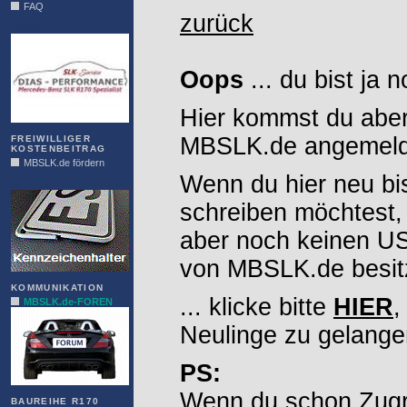
FAQ
zurück
DIAS
Oops
... du bist ja 
Hier kommst du aber
MBSLK.de angemelde
FREIWILLIGER
KOSTENBEITRAG
MBSLK.de fördern
Wenn du hier neu bi
ALFRA
schreiben möchtest,
aber noch keinen 
von MBSLK.de besitz
KOMMUNIKATION
... klicke bitte
HIER
,
MBSLK.de-FOREN
Neulinge zu gelange
PS:
Wenn du schon Zugr
BAUREIHE R170