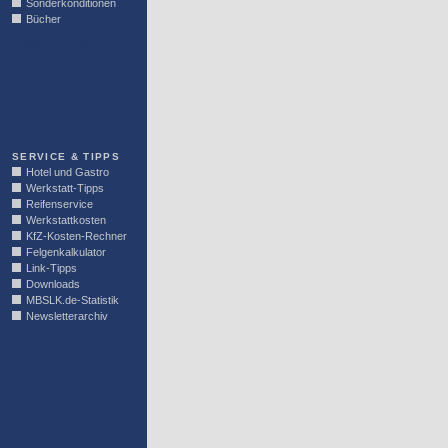
Sonderkonditionen
Bücher
LINKBLOCK
SERVICE & TIPPS
Hotel und Gastro
Werkstatt-Tipps
Reifenservice
Werkstattkosten
KfZ-Kosten-Rechner
Felgenkalkulator
Link-Tipps
Downloads
MBSLK.de-Statistik
Newsletterarchiv