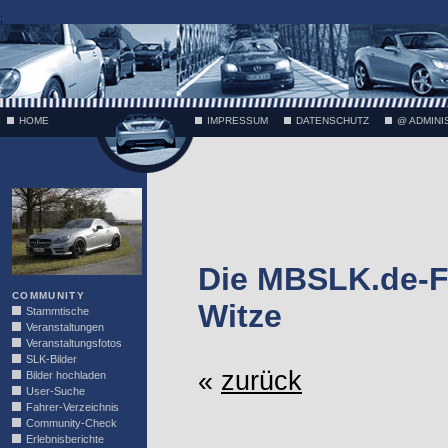
;
HOME
IMPRESSUM
DATENSCHUTZ
@ ADMINI
VÄTH
Die MBSLK.de-F
COMMUNITY
Witze
Stammtische
Veranstaltungen
Veranstaltungsfotos
SLK-Bilder
«
zurück
Bilder hochladen
User-Suche
Fahrer-Verzeichnis
Community-Check
Erlebnisberichte