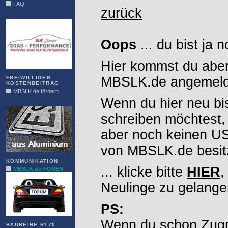
FAQ
zurück
DIAS
Oops
... du bist ja 
Hier kommst du aber
MBSLK.de angemelde
FREIWILLIGER
KOSTENBEITRAG
MBSLK.de fördern
Wenn du hier neu bi
ALFRA
schreiben möchtest,
aber noch keinen 
von MBSLK.de besitz
KOMMUNIKATION
... klicke bitte
HIER
,
MBSLK.de-FOREN
Neulinge zu gelange
PS:
Wenn du schon Zugr
BAUREIHE R170