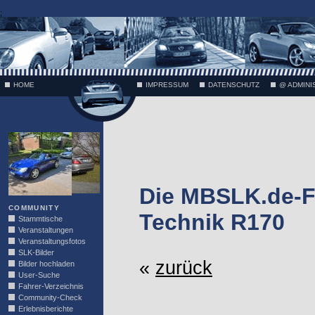
;
HOME
IMPRESSUM
DATENSCHUTZ
@ ADMINI
VÄTH
Die MBSLK.de-F
COMMUNITY
Technik R170
Stammtische
Veranstaltungen
Veranstaltungsfotos
SLK-Bilder
«
zurück
Bilder hochladen
User-Suche
Fahrer-Verzeichnis
Community-Check
Erlebnisberichte