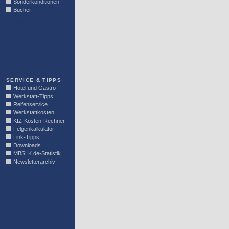
Sonderkonditionen
Bücher
LINKBLOCK
SERVICE & TIPPS
Hotel und Gastro
Werkstatt-Tipps
Reifenservice
Werkstattkosten
KfZ-Kosten-Rechner
Felgenkalkulator
Link-Tipps
Downloads
MBSLK.de-Statistik
Newsletterarchiv