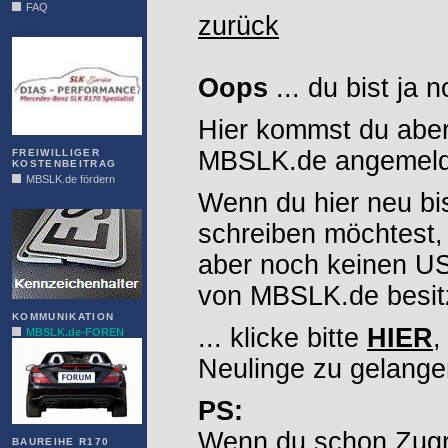
FAQ
zurück
DIAS
Oops
... du bist ja 
Hier kommst du aber
MBSLK.de angemelde
FREIWILLIGER
KOSTENBEITRAG
MBSLK.de fördern
Wenn du hier neu bi
ALFRA
schreiben möchtest,
aber noch keinen 
von MBSLK.de besitz
KOMMUNIKATION
... klicke bitte
HIER
,
MBSLK.de-FOREN
Neulinge zu gelange
PS:
Wenn du schon Zugr
BAUREIHE R170