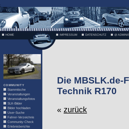
;
HOME
IMPRESSUM
DATENSCHUTZ
@ ADMINI
VÄTH
Die MBSLK.de-F
COMMUNITY
Technik R170
Stammtische
Veranstaltungen
Veranstaltungsfotos
SLK-Bilder
«
zurück
Bilder hochladen
User-Suche
Fahrer-Verzeichnis
Community-Check
Erlebnisberichte