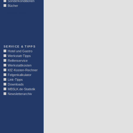
Sonderkonditionen
Bücher
LINKBLOCK
SERVICE & TIPPS
Hotel und Gastro
Werkstatt-Tipps
Reifenservice
Werkstattkosten
KfZ-Kosten-Rechner
Felgenkalkulator
Link-Tipps
Downloads
MBSLK.de-Statistik
Newsletterarchiv