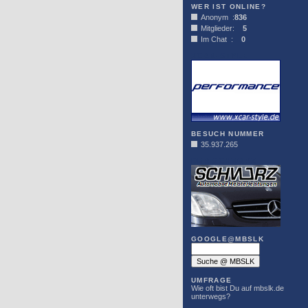
WER IST ONLINE?
Anonym :
836
Mitglieder:
5
Im Chat :
0
XCAR-STYLE
BESUCH NUMMER
35.937.265
DER SCHWARZ
GOOGLE@MBSLK
UMFRAGE
Wie oft bist Du auf mbslk.de
unterwegs?