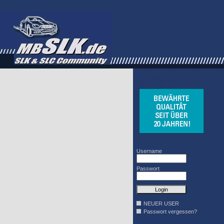
WINDSCHOTT
DESIGN
Username
Passwort
NEUER USER
Passwort vergessen?