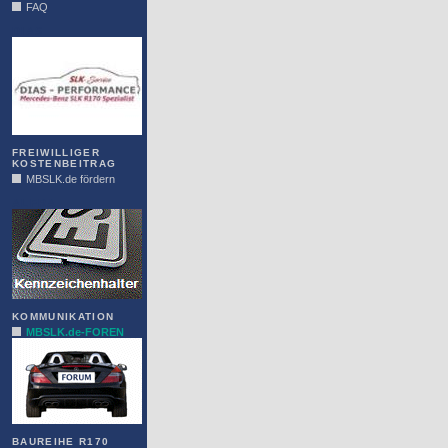
FAQ
DIAS
FREIWILLIGER
KOSTENBEITRAG
MBSLK.de fördern
ALFRA
KOMMUNIKATION
MBSLK.de-FOREN
BAUREIHE R170