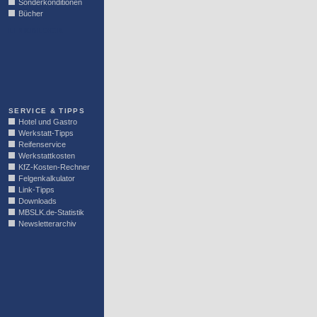
Sonderkonditionen
Bücher
LINKBLOCK
SERVICE & TIPPS
Hotel und Gastro
Werkstatt-Tipps
Reifenservice
Werkstattkosten
KfZ-Kosten-Rechner
Felgenkalkulator
Link-Tipps
Downloads
MBSLK.de-Statistik
Newsletterarchiv