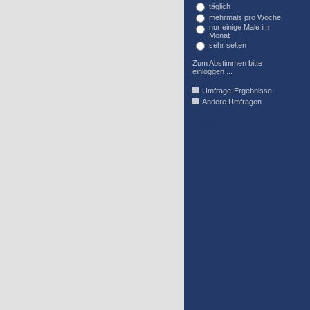
täglich
mehrmals pro Woche
nur einige Male im
Monat
sehr selten
Zum Abstimmen bitte
einloggen ...
Umfrage-Ergebnisse
Andere Umfragen
AFFIL_R_U