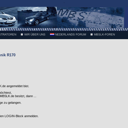
.
STRATOREN
WIR ÜBER UNS
NEDERLANDS FORUM
MBSLK-FOREN
nik R170
.de angemeldet bist.
möchtest,
SLK.de besitzt, dann ...
nge zu gelangen.
 den LOGIN-Block anmelden.