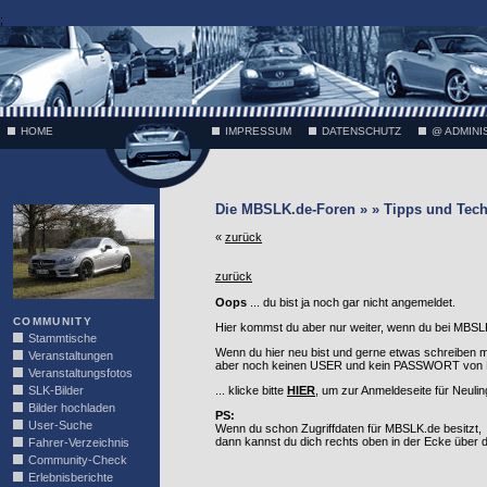
;
HOME
IMPRESSUM
DATENSCHUTZ
@ ADMINI
VÄTH
Die MBSLK.de-Foren » » Tipps und Tech
«
zurück
zurück
Oops
... du bist ja noch gar nicht angemeldet.
COMMUNITY
Hier kommst du aber nur weiter, wenn du bei MBSLK
Stammtische
Wenn du hier neu bist und gerne etwas schreiben 
Veranstaltungen
aber noch keinen USER und kein PASSWORT von MB
Veranstaltungsfotos
SLK-Bilder
... klicke bitte
HIER
, um zur Anmeldeseite für Neuli
Bilder hochladen
PS:
User-Suche
Wenn du schon Zugriffdaten für MBSLK.de besitzt,
dann kannst du dich rechts oben in der Ecke über
Fahrer-Verzeichnis
Community-Check
Erlebnisberichte