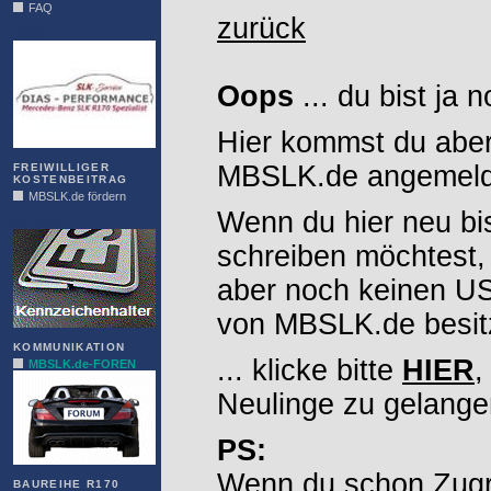
FAQ
zurück
DIAS
Oops
... du bist ja 
Hier kommst du aber
MBSLK.de angemelde
FREIWILLIGER
KOSTENBEITRAG
MBSLK.de fördern
Wenn du hier neu bi
ALFRA
schreiben möchtest,
aber noch keinen 
von MBSLK.de besitz
KOMMUNIKATION
... klicke bitte
HIER
,
MBSLK.de-FOREN
Neulinge zu gelange
PS:
Wenn du schon Zugr
BAUREIHE R170