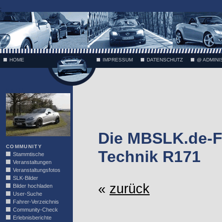
;
HOME
IMPRESSUM
DATENSCHUTZ
@ ADMINI
VÄTH
Die MBSLK.de-F
COMMUNITY
Technik R171
Stammtische
Veranstaltungen
Veranstaltungsfotos
SLK-Bilder
«
zurück
Bilder hochladen
User-Suche
Fahrer-Verzeichnis
Community-Check
Erlebnisberichte