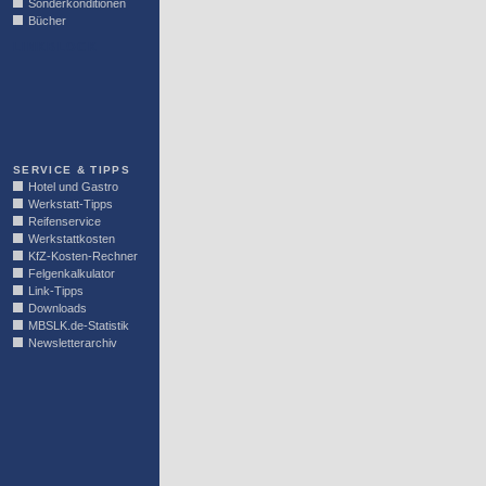
Sonderkonditionen
Bücher
LINKBLOCK
SERVICE & TIPPS
Hotel und Gastro
Werkstatt-Tipps
Reifenservice
Werkstattkosten
KfZ-Kosten-Rechner
Felgenkalkulator
Link-Tipps
Downloads
MBSLK.de-Statistik
Newsletterarchiv