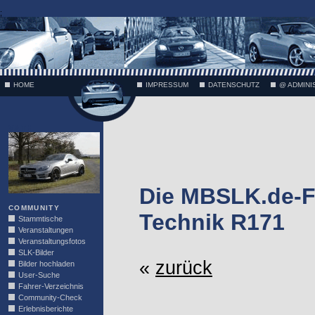
;
HOME
IMPRESSUM
DATENSCHUTZ
@ ADMINI
VÄTH
Die MBSLK.de-F
COMMUNITY
Technik R171
Stammtische
Veranstaltungen
Veranstaltungsfotos
SLK-Bilder
«
zurück
Bilder hochladen
User-Suche
Fahrer-Verzeichnis
Community-Check
Erlebnisberichte