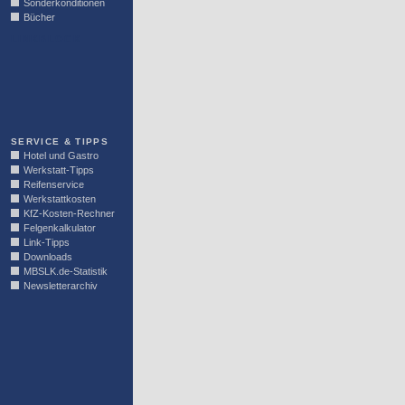
Sonderkonditionen
Bücher
LINKBLOCK
SERVICE & TIPPS
Hotel und Gastro
Werkstatt-Tipps
Reifenservice
Werkstattkosten
KfZ-Kosten-Rechner
Felgenkalkulator
Link-Tipps
Downloads
MBSLK.de-Statistik
Newsletterarchiv