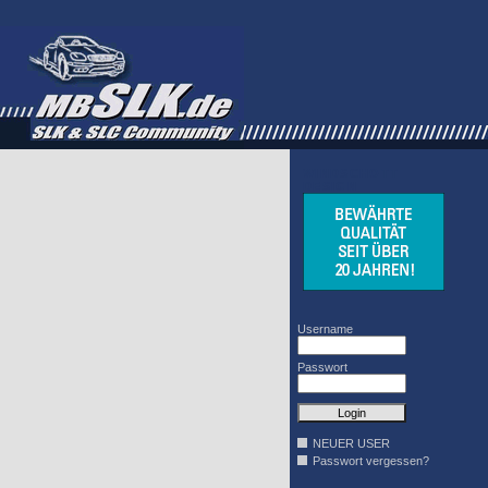
WINDSCHOTT
DESIGN
Username
Passwort
NEUER USER
Passwort vergessen?