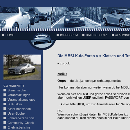
;
HOME
IMPRESSUM
DATENSCHUTZ
@ ADMINI
VÄTH
Die MBSLK.de-Foren » » Klatsch und Tr
«
zurück
zurück
Oops
... du bist ja noch gar nicht angemeldet.
COMMUNITY
Hier kommst du aber nur weiter, wenn du bei MBSLK
Stammtische
Wenn du hier neu bist und gerne etwas schreiben 
Veranstaltungen
aber noch keinen USER und kein PASSWORT von MB
Veranstaltungsfotos
SLK-Bilder
... klicke bitte
HIER
, um zur Anmeldeseite für Neuli
Bilder hochladen
PS:
User-Suche
Wenn du schon Zugriffdaten für MBSLK.de besitzt,
dann kannst du dich rechts oben in der Ecke über
Fahrer-Verzeichnis
Community-Check
Erlebnisberichte