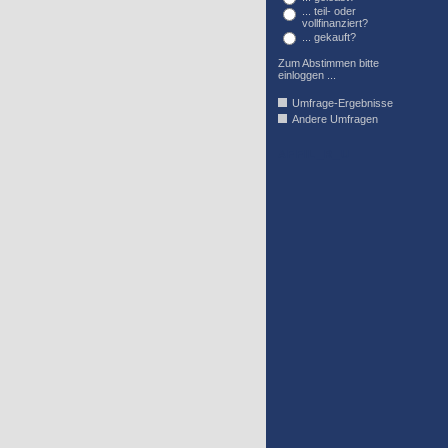
... teil- oder
vollfinanziert?
... gekauft?
Zum Abstimmen bitte
einloggen ...
Umfrage-Ergebnisse
Andere Umfragen
AFFIL_R_U