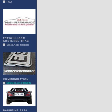
FAQ
DIAS
FREIWILLIGER
KOSTENBEITRAG
MBSLK.de fördern
ALFRA
KOMMUNIKATION
MBSLK.de-FOREN
BAUREIHE R170