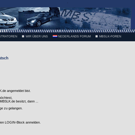
.
STRATOREN
WIR ÜBER UNS
NEDERLANDS FORUM
MBSLK-FOREN
atsch
.de angemeldet bist.
möchtest,
SLK.de besitzt, dann ...
nge zu gelangen.
 den LOGIN-Block anmelden.