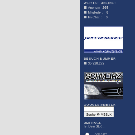
WER IST ONLINE?
Anonym :
995
Mitglieder:
8
Im Chat :
0
XCAR-STYLE
BESUCH NUMMER
35.928.272
DER SCHWARZ
GOOGLE@MBSLK
UMFRAGE
Ist Dein SLK ...
... geleast?