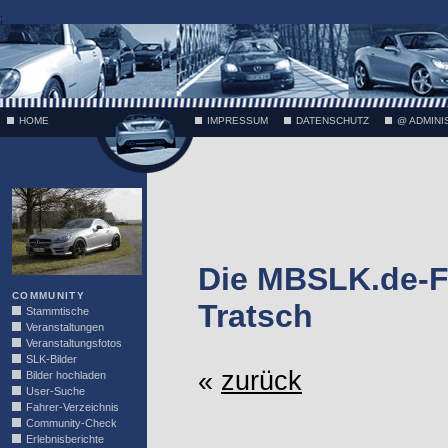
;
HOME
IMPRESSUM
DATENSCHUTZ
@ ADMINI
VÄTH
Die MBSLK.de-F
COMMUNITY
Tratsch
Stammtische
Veranstaltungen
Veranstaltungsfotos
SLK-Bilder
«
zurück
Bilder hochladen
User-Suche
Fahrer-Verzeichnis
Community-Check
Erlebnisberichte