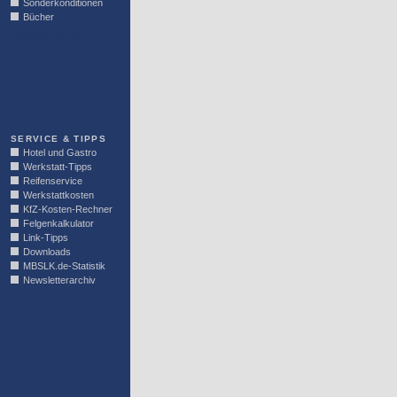
Sonderkonditionen
Bücher
LINKBLOCK
SERVICE & TIPPS
Hotel und Gastro
Werkstatt-Tipps
Reifenservice
Werkstattkosten
KfZ-Kosten-Rechner
Felgenkalkulator
Link-Tipps
Downloads
MBSLK.de-Statistik
Newsletterarchiv