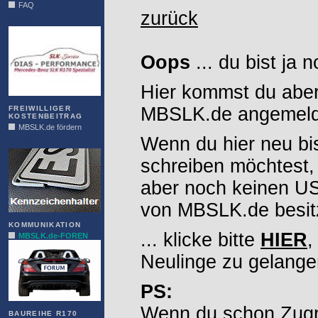
FAQ
zurück
DIAS
Oops
... du bist ja 
Hier kommst du aber
MBSLK.de angemelde
FREIWILLIGER
KOSTENBEITRAG
MBSLK.de fördern
Wenn du hier neu bi
ALFRA
schreiben möchtest,
aber noch keinen 
von MBSLK.de besitz
KOMMUNIKATION
... klicke bitte
HIER
,
MBSLK.de-FOREN
Neulinge zu gelange
PS:
Wenn du schon Zugr
BAUREIHE R170