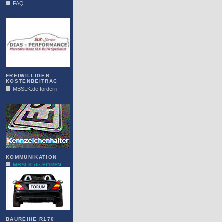
FAQ
DIAS
FREIWILLIGER
KOSTENBEITRAG
MBSLK.de fördern
ALFRA
KOMMUNIKATION
MBSLK.de-FOREN
BAUREIHE R170