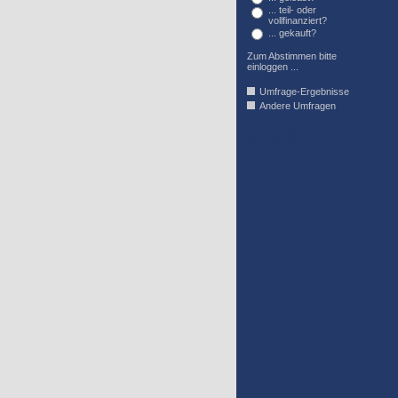
... teil- oder
vollfinanziert?
... gekauft?
Zum Abstimmen bitte
einloggen ...
Umfrage-Ergebnisse
Andere Umfragen
AFFIL_R_U