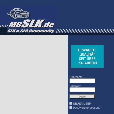
WINDSCHOTT
DESIGN
Username
Passwort
NEUER USER
Passwort vergessen?