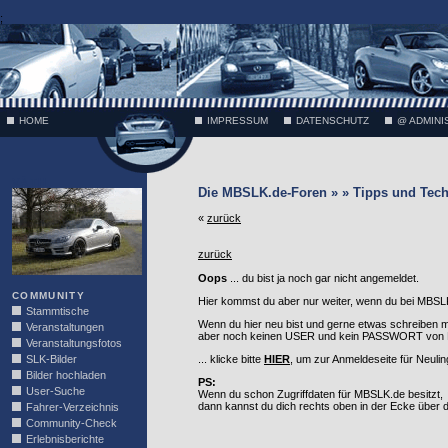
;
HOME
IMPRESSUM
DATENSCHUTZ
@ ADMINI
VÄTH
Die MBSLK.de-Foren » » Tipps und Tech
«
zurück
zurück
Oops
... du bist ja noch gar nicht angemeldet.
COMMUNITY
Hier kommst du aber nur weiter, wenn du bei MBSLK
Stammtische
Wenn du hier neu bist und gerne etwas schreiben 
Veranstaltungen
aber noch keinen USER und kein PASSWORT von MB
Veranstaltungsfotos
SLK-Bilder
... klicke bitte
HIER
, um zur Anmeldeseite für Neuli
Bilder hochladen
PS:
User-Suche
Wenn du schon Zugriffdaten für MBSLK.de besitzt,
dann kannst du dich rechts oben in der Ecke über
Fahrer-Verzeichnis
Community-Check
Erlebnisberichte