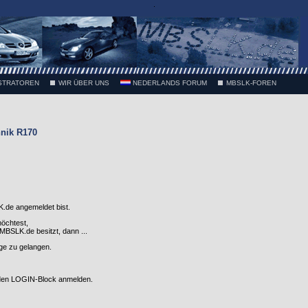
.
STRATOREN
WIR ÜBER UNS
NEDERLANDS FORUM
MBSLK-FOREN
nik R170
.de angemeldet bist.
möchtest,
SLK.de besitzt, dann ...
nge zu gelangen.
 den LOGIN-Block anmelden.