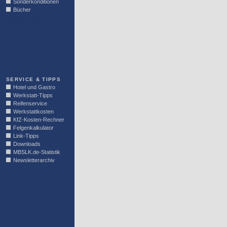
Sonderkonditionen
Bücher
LINKBLOCK
SERVICE & TIPPS
Hotel und Gastro
Werkstatt-Tipps
Reifenservice
Werkstattkosten
KfZ-Kosten-Rechner
Felgenkalkulator
Link-Tipps
Downloads
MBSLK.de-Statistik
Newsletterarchiv