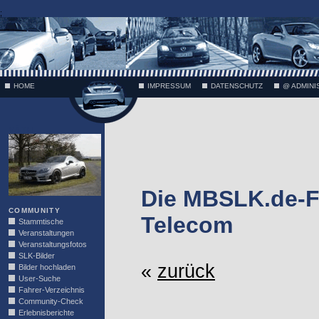
;
HOME
IMPRESSUM
DATENSCHUTZ
@ ADMINI
VÄTH
Die MBSLK.de-Fo
COMMUNITY
Telecom
Stammtische
Veranstaltungen
Veranstaltungsfotos
SLK-Bilder
«
zurück
Bilder hochladen
User-Suche
Fahrer-Verzeichnis
Community-Check
Erlebnisberichte