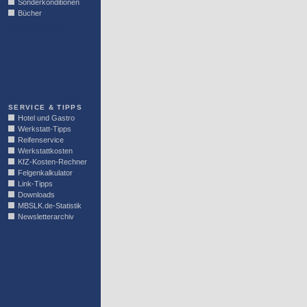
Sonderkonditionen
Bücher
LINKBLOCK
SERVICE & TIPPS
Hotel und Gastro
Werkstatt-Tipps
Reifenservice
Werkstattkosten
KfZ-Kosten-Rechner
Felgenkalkulator
Link-Tipps
Downloads
MBSLK.de-Statistik
Newsletterarchiv