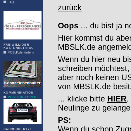
FAQ
zurück
DIAS
Oops
... du bist ja 
Hier kommst du aber
MBSLK.de angemelde
FREIWILLIGER
KOSTENBEITRAG
MBSLK.de fördern
Wenn du hier neu bi
ALFRA
schreiben möchtest,
aber noch keinen 
von MBSLK.de besitz
KOMMUNIKATION
... klicke bitte
HIER
,
MBSLK.de-FOREN
Neulinge zu gelange
PS:
Wenn du schon Zugr
BAUREIHE R170