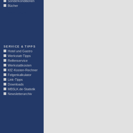
Sonderkonditionen
Bücher
LINKBLOCK
SERVICE & TIPPS
Hotel und Gastro
Werkstatt-Tipps
Reifenservice
Werkstattkosten
KfZ-Kosten-Rechner
Felgenkalkulator
Link-Tipps
Downloads
MBSLK.de-Statistik
Newsletterarchiv