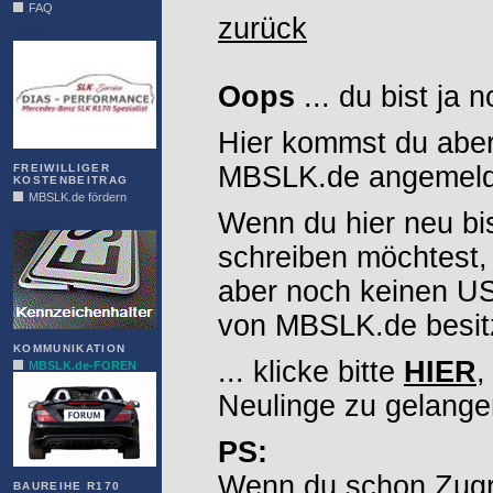
FAQ
zurück
DIAS
Oops
... du bist ja 
Hier kommst du aber
MBSLK.de angemelde
FREIWILLIGER
KOSTENBEITRAG
MBSLK.de fördern
Wenn du hier neu bi
ALFRA
schreiben möchtest,
aber noch keinen 
von MBSLK.de besitz
KOMMUNIKATION
... klicke bitte
HIER
,
MBSLK.de-FOREN
Neulinge zu gelange
PS:
Wenn du schon Zugr
BAUREIHE R170