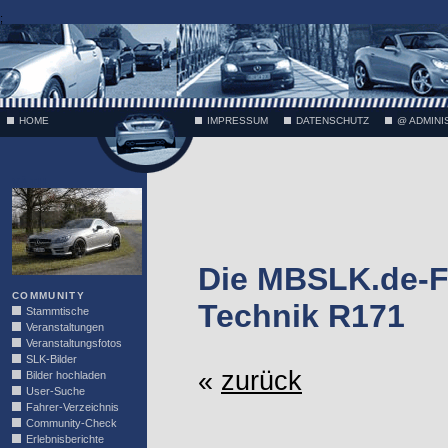
;
HOME
IMPRESSUM
DATENSCHUTZ
@ ADMINI
VÄTH
Die MBSLK.de-F
COMMUNITY
Technik R171
Stammtische
Veranstaltungen
Veranstaltungsfotos
SLK-Bilder
«
zurück
Bilder hochladen
User-Suche
Fahrer-Verzeichnis
Community-Check
Erlebnisberichte