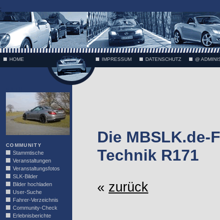
;
HOME
IMPRESSUM
DATENSCHUTZ
@ ADMINI
VÄTH
Die MBSLK.de-F
COMMUNITY
Technik R171
Stammtische
Veranstaltungen
Veranstaltungsfotos
SLK-Bilder
«
zurück
Bilder hochladen
User-Suche
Fahrer-Verzeichnis
Community-Check
Erlebnisberichte