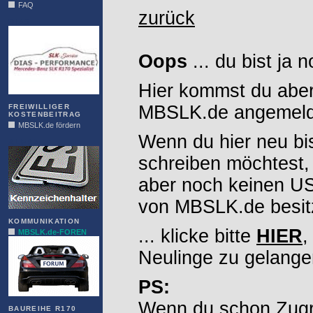
FAQ
zurück
DIAS
Oops
... du bist ja 
Hier kommst du aber
MBSLK.de angemelde
FREIWILLIGER
KOSTENBEITRAG
MBSLK.de fördern
Wenn du hier neu bi
ALFRA
schreiben möchtest,
aber noch keinen 
von MBSLK.de besitz
KOMMUNIKATION
... klicke bitte
HIER
,
MBSLK.de-FOREN
Neulinge zu gelange
PS:
Wenn du schon Zugr
BAUREIHE R170