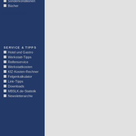
Sonderkonditionen
Bücher
LINKBLOCK
SERVICE & TIPPS
Hotel und Gastro
Werkstatt-Tipps
Reifenservice
Werkstattkosten
KfZ-Kosten-Rechner
Felgenkalkulator
Link-Tipps
Downloads
MBSLK.de-Statistik
Newsletterarchiv