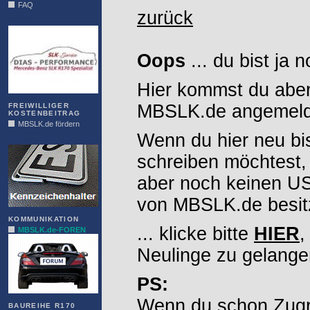
FAQ
zurück
DIAS
Oops
... du bist ja 
Hier kommst du aber
MBSLK.de angemelde
FREIWILLIGER
KOSTENBEITRAG
MBSLK.de fördern
Wenn du hier neu bi
ALFRA
schreiben möchtest,
aber noch keinen 
von MBSLK.de besitz
KOMMUNIKATION
... klicke bitte
HIER
,
MBSLK.de-FOREN
Neulinge zu gelange
PS:
Wenn du schon Zugr
BAUREIHE R170