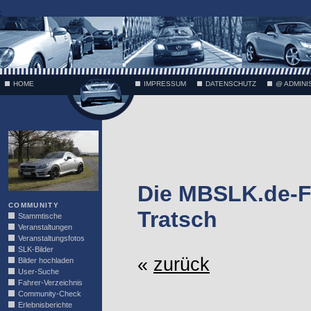
;
HOME
IMPRESSUM
DATENSCHUTZ
@ ADMINI
VÄTH
Die MBSLK.de-F
COMMUNITY
Tratsch
Stammtische
Veranstaltungen
Veranstaltungsfotos
SLK-Bilder
«
zurück
Bilder hochladen
User-Suche
Fahrer-Verzeichnis
Community-Check
Erlebnisberichte