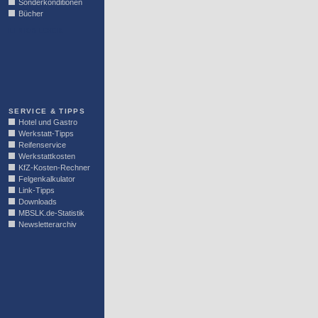
Sonderkonditionen
Bücher
LINKBLOCK
SERVICE & TIPPS
Hotel und Gastro
Werkstatt-Tipps
Reifenservice
Werkstattkosten
KfZ-Kosten-Rechner
Felgenkalkulator
Link-Tipps
Downloads
MBSLK.de-Statistik
Newsletterarchiv