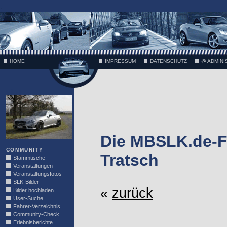
;
HOME
IMPRESSUM
DATENSCHUTZ
@ ADMINI
VÄTH
Die MBSLK.de-F
COMMUNITY
Tratsch
Stammtische
Veranstaltungen
Veranstaltungsfotos
SLK-Bilder
«
zurück
Bilder hochladen
User-Suche
Fahrer-Verzeichnis
Community-Check
Erlebnisberichte