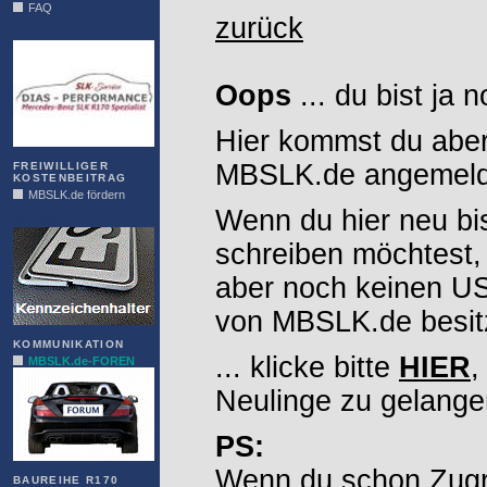
FAQ
zurück
DIAS
Oops
... du bist ja 
Hier kommst du aber
MBSLK.de angemelde
FREIWILLIGER
KOSTENBEITRAG
MBSLK.de fördern
Wenn du hier neu bi
ALFRA
schreiben möchtest,
aber noch keinen 
von MBSLK.de besitz
KOMMUNIKATION
... klicke bitte
HIER
,
MBSLK.de-FOREN
Neulinge zu gelange
PS:
Wenn du schon Zugr
BAUREIHE R170