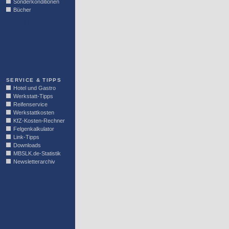
Sonderkonditionen
Bücher
LINKBLOCK
SERVICE & TIPPS
Hotel und Gastro
Werkstatt-Tipps
Reifenservice
Werkstattkosten
KfZ-Kosten-Rechner
Felgenkalkulator
Link-Tipps
Downloads
MBSLK.de-Statistik
Newsletterarchiv