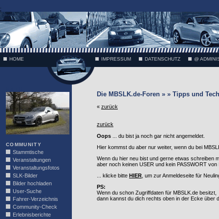
;
HOME
IMPRESSUM
DATENSCHUTZ
@ ADMINI
VÄTH
Die MBSLK.de-Foren » » Tipps und Tech
«
zurück
zurück
Oops
... du bist ja noch gar nicht angemeldet.
COMMUNITY
Hier kommst du aber nur weiter, wenn du bei MBSLK
Stammtische
Wenn du hier neu bist und gerne etwas schreiben 
Veranstaltungen
aber noch keinen USER und kein PASSWORT von MB
Veranstaltungsfotos
SLK-Bilder
... klicke bitte
HIER
, um zur Anmeldeseite für Neuli
Bilder hochladen
PS:
User-Suche
Wenn du schon Zugriffdaten für MBSLK.de besitzt,
dann kannst du dich rechts oben in der Ecke über
Fahrer-Verzeichnis
Community-Check
Erlebnisberichte