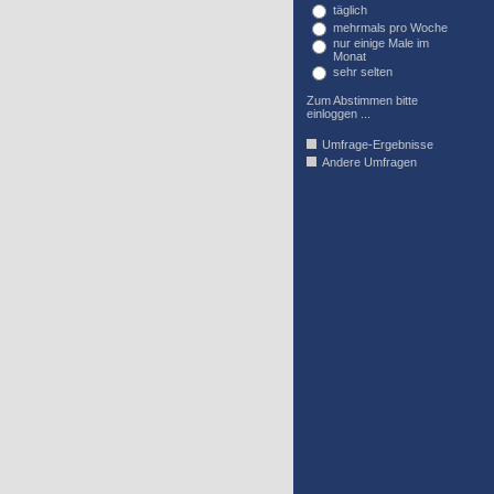
täglich
mehrmals pro Woche
nur einige Male im
Monat
sehr selten
Zum Abstimmen bitte
einloggen ...
Umfrage-Ergebnisse
Andere Umfragen
AFFIL_R_U