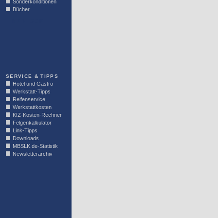
Sonderkonditionen
Bücher
LINKBLOCK
SERVICE & TIPPS
Hotel und Gastro
Werkstatt-Tipps
Reifenservice
Werkstattkosten
KfZ-Kosten-Rechner
Felgenkalkulator
Link-Tipps
Downloads
MBSLK.de-Statistik
Newsletterarchiv