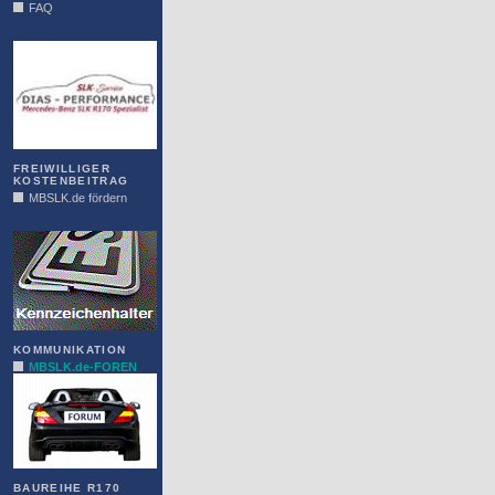
FAQ
DIAS
FREIWILLIGER
KOSTENBEITRAG
MBSLK.de fördern
ALFRA
KOMMUNIKATION
MBSLK.de-FOREN
BAUREIHE R170