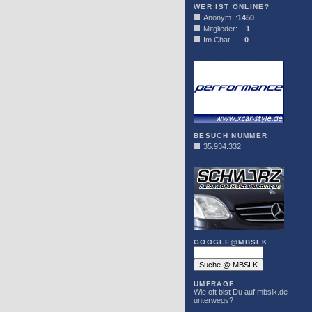
WER IST ONLINE?
Anonym :
1450
Mitglieder:
1
Im Chat :
0
XCAR-STYLE
BESUCH NUMMER
35.934.332
DER SCHWARZ
GOOGLE@MBSLK
UMFRAGE
Wie oft bist Du auf mbslk.de
unterwegs?