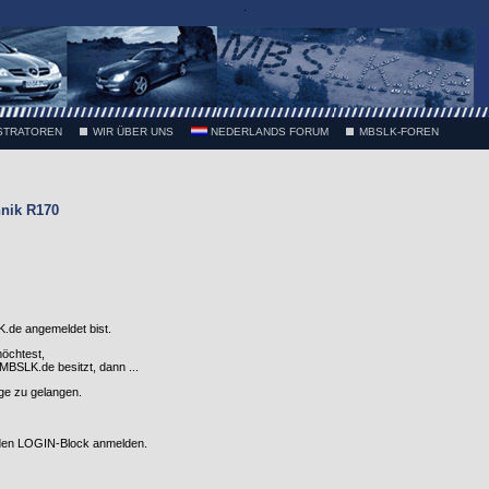
.
STRATOREN
WIR ÜBER UNS
NEDERLANDS FORUM
MBSLK-FOREN
nik R170
.de angemeldet bist.
möchtest,
SLK.de besitzt, dann ...
nge zu gelangen.
 den LOGIN-Block anmelden.