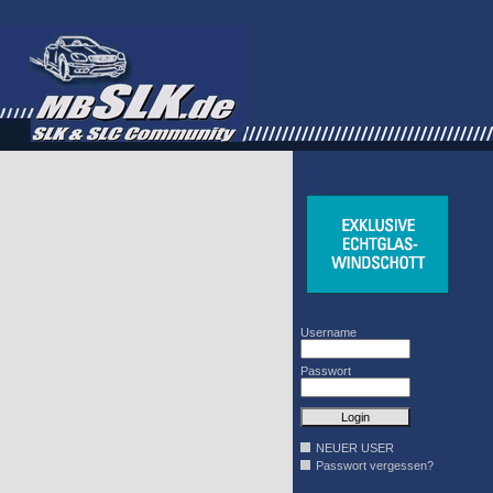
WINDSCHOTT
DESIGN
Username
Passwort
NEUER USER
Passwort vergessen?