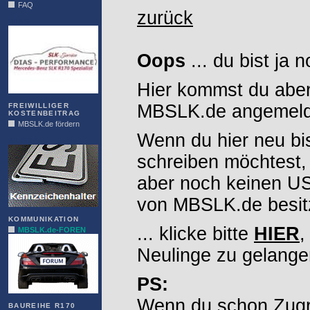
FAQ
zurück
DIAS
Oops
... du bist ja 
Hier kommst du aber
MBSLK.de angemelde
FREIWILLIGER
KOSTENBEITRAG
MBSLK.de fördern
Wenn du hier neu bi
ALFRA
schreiben möchtest,
aber noch keinen 
von MBSLK.de besitz
KOMMUNIKATION
... klicke bitte
HIER
,
MBSLK.de-FOREN
Neulinge zu gelange
PS:
Wenn du schon Zugr
BAUREIHE R170