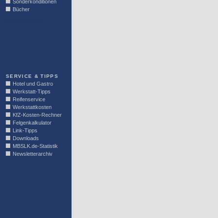
Sonderkonditionen
Bücher
LINKBLOCK
SERVICE & TIPPS
Hotel und Gastro
Werkstatt-Tipps
Reifenservice
Werkstattkosten
KfZ-Kosten-Rechner
Felgenkalkulator
Link-Tipps
Downloads
MBSLK.de-Statistik
Newsletterarchiv