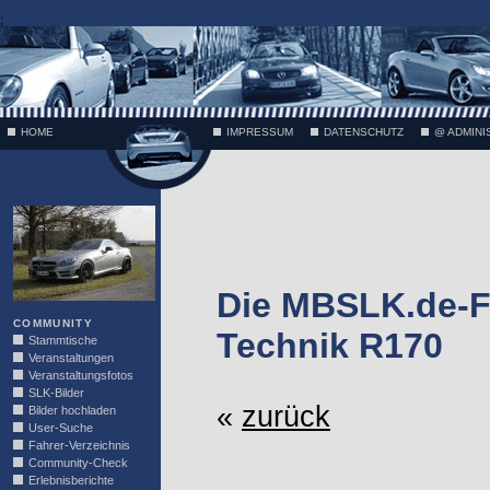
;
HOME
IMPRESSUM
DATENSCHUTZ
@ ADMINI
VÄTH
Die MBSLK.de-F
COMMUNITY
Technik R170
Stammtische
Veranstaltungen
Veranstaltungsfotos
SLK-Bilder
«
zurück
Bilder hochladen
User-Suche
Fahrer-Verzeichnis
Community-Check
Erlebnisberichte