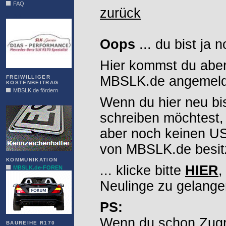
FAQ
zurück
DIAS
Oops
... du bist ja 
Hier kommst du aber
MBSLK.de angemelde
FREIWILLIGER
KOSTENBEITRAG
MBSLK.de fördern
Wenn du hier neu bi
ALFRA
schreiben möchtest,
aber noch keinen 
von MBSLK.de besitz
KOMMUNIKATION
... klicke bitte
HIER
,
MBSLK.de-FOREN
Neulinge zu gelange
PS:
Wenn du schon Zugr
BAUREIHE R170