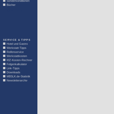
Sonderkonditionen
Bücher
LINKBLOCK
SERVICE & TIPPS
Hotel und Gastro
Werkstatt-Tipps
Reifenservice
Werkstattkosten
KfZ-Kosten-Rechner
Felgenkalkulator
Link-Tipps
Downloads
MBSLK.de-Statistik
Newsletterarchiv