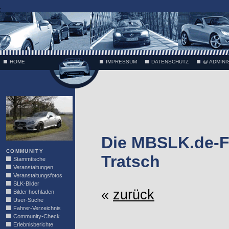
;
HOME
IMPRESSUM
DATENSCHUTZ
@ ADMINI
VÄTH
Die MBSLK.de-F
COMMUNITY
Tratsch
Stammtische
Veranstaltungen
Veranstaltungsfotos
SLK-Bilder
«
zurück
Bilder hochladen
User-Suche
Fahrer-Verzeichnis
Community-Check
Erlebnisberichte