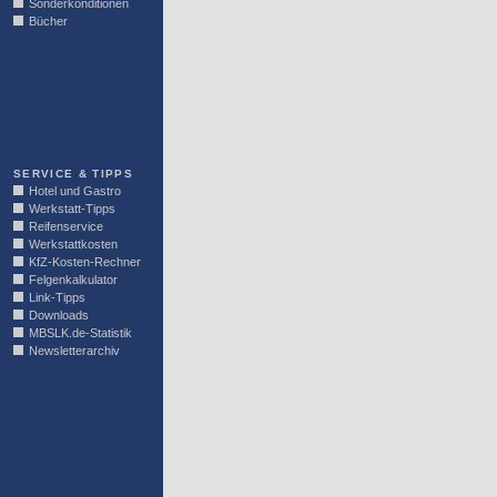
Sonderkonditionen
Bücher
LINKBLOCK
SERVICE & TIPPS
Hotel und Gastro
Werkstatt-Tipps
Reifenservice
Werkstattkosten
KfZ-Kosten-Rechner
Felgenkalkulator
Link-Tipps
Downloads
MBSLK.de-Statistik
Newsletterarchiv