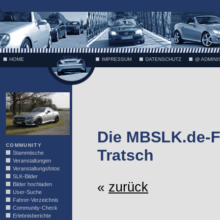
;
HOME
IMPRESSUM
DATENSCHUTZ
@ ADMINI
VÄTH
Die MBSLK.de-F
COMMUNITY
Tratsch
Stammtische
Veranstaltungen
Veranstaltungsfotos
SLK-Bilder
«
zurück
Bilder hochladen
User-Suche
Fahrer-Verzeichnis
Community-Check
Erlebnisberichte