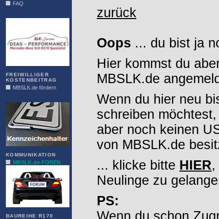
FAQ
zurück
DIAS
Oops
... du bist ja 
Hier kommst du aber
MBSLK.de angemelde
FREIWILLIGER
KOSTENBEITRAG
MBSLK.de fördern
Wenn du hier neu bi
ALFRA
schreiben möchtest,
aber noch keinen 
von MBSLK.de besitz
KOMMUNIKATION
... klicke bitte
HIER
,
MBSLK.de-FOREN
Neulinge zu gelange
PS:
Wenn du schon Zugr
BAUREIHE R170