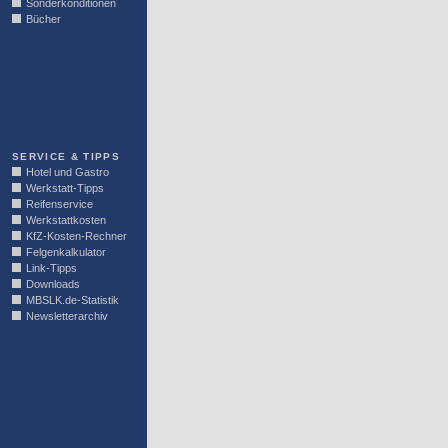
Sonderkonditionen
Bücher
LINKBLOCK
SERVICE & TIPPS
Hotel und Gastro
Werkstatt-Tipps
Reifenservice
Werkstattkosten
KfZ-Kosten-Rechner
Felgenkalkulator
Link-Tipps
Downloads
MBSLK.de-Statistik
Newsletterarchiv