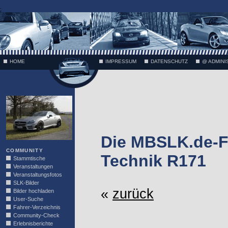
;
HOME
IMPRESSUM
DATENSCHUTZ
@ ADMINI
VÄTH
Die MBSLK.de-F
COMMUNITY
Technik R171
Stammtische
Veranstaltungen
Veranstaltungsfotos
SLK-Bilder
«
zurück
Bilder hochladen
User-Suche
Fahrer-Verzeichnis
Community-Check
Erlebnisberichte