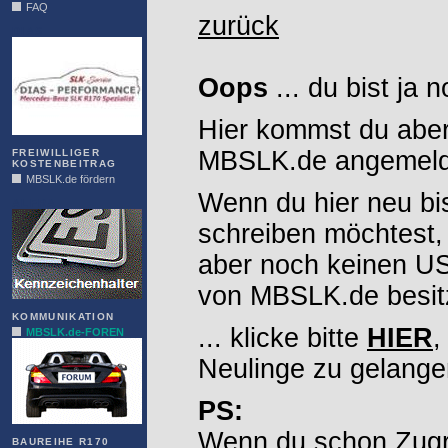
FAQ
zurück
DIAS
Oops
... du bist ja 
Hier kommst du aber
MBSLK.de angemelde
FREIWILLIGER
KOSTENBEITRAG
MBSLK.de fördern
Wenn du hier neu bi
ALFRA
schreiben möchtest,
aber noch keinen 
von MBSLK.de besitz
KOMMUNIKATION
... klicke bitte
HIER
,
MBSLK.de-FOREN
Neulinge zu gelange
PS:
Wenn du schon Zugr
BAUREIHE R170