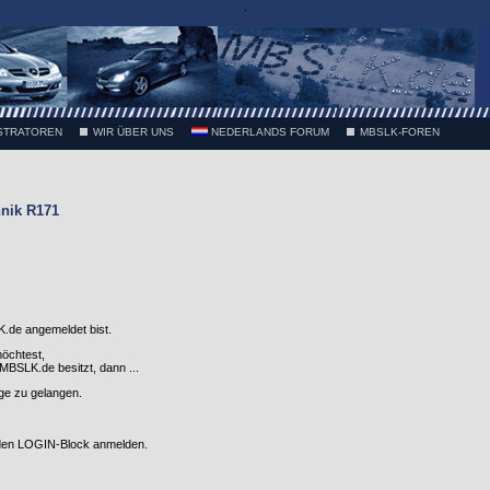
.
STRATOREN
WIR ÜBER UNS
NEDERLANDS FORUM
MBSLK-FOREN
nik R171
.de angemeldet bist.
möchtest,
SLK.de besitzt, dann ...
nge zu gelangen.
 den LOGIN-Block anmelden.