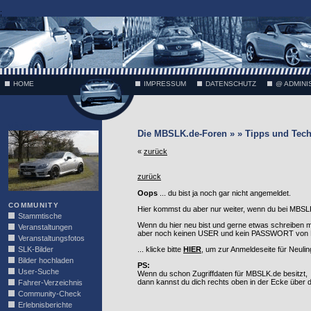
;
HOME
IMPRESSUM
DATENSCHUTZ
@ ADMINI
VÄTH
Die MBSLK.de-Foren » » Tipps und Tech
«
zurück
zurück
Oops
... du bist ja noch gar nicht angemeldet.
COMMUNITY
Hier kommst du aber nur weiter, wenn du bei MBSLK
Stammtische
Wenn du hier neu bist und gerne etwas schreiben 
Veranstaltungen
aber noch keinen USER und kein PASSWORT von MB
Veranstaltungsfotos
SLK-Bilder
... klicke bitte
HIER
, um zur Anmeldeseite für Neuli
Bilder hochladen
PS:
User-Suche
Wenn du schon Zugriffdaten für MBSLK.de besitzt,
dann kannst du dich rechts oben in der Ecke über
Fahrer-Verzeichnis
Community-Check
Erlebnisberichte