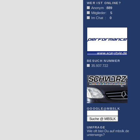
WER IST ONLINE?
Anonym :
889
Mitglieder:
5
Im Chat :
0
XCAR-STYLE
BESUCH NUMMER
35.937.722
DER SCHWARZ
GOOGLE@MBSLK
UMFRAGE
Wie oft bist Du auf mbslk.de
unterwegs?