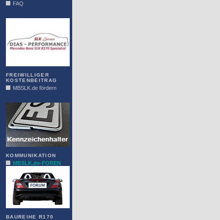
FAQ
DIAS
FREIWILLIGER
KOSTENBEITRAG
MBSLK.de fördern
ALFRA
KOMMUNIKATION
MBSLK.de-FOREN
BAUREIHE R170