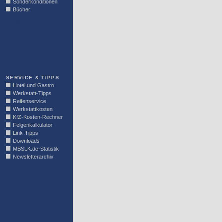
Sonderkonditionen
Bücher
LINKBLOCK
SERVICE & TIPPS
Hotel und Gastro
Werkstatt-Tipps
Reifenservice
Werkstattkosten
KfZ-Kosten-Rechner
Felgenkalkulator
Link-Tipps
Downloads
MBSLK.de-Statistik
Newsletterarchiv