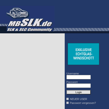
WINDSCHOTT
DESIGN
Username
Passwort
NEUER USER
Passwort vergessen?