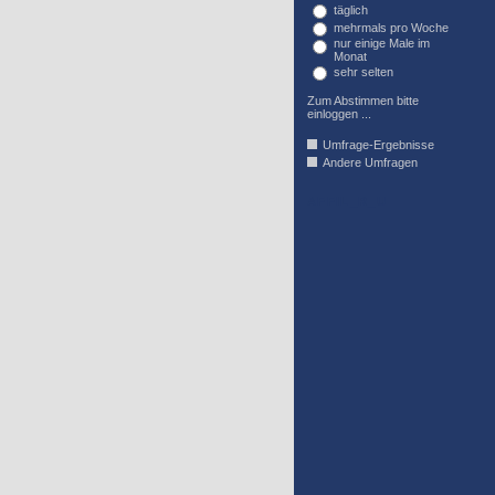
täglich
mehrmals pro Woche
nur einige Male im
Monat
sehr selten
Zum Abstimmen bitte
einloggen ...
Umfrage-Ergebnisse
Andere Umfragen
AFFIL_R_U