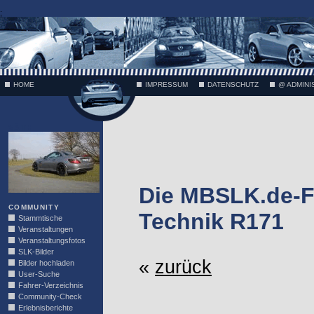
;
HOME
IMPRESSUM
DATENSCHUTZ
@ ADMINI
VÄTH
Die MBSLK.de-F
COMMUNITY
Technik R171
Stammtische
Veranstaltungen
Veranstaltungsfotos
SLK-Bilder
«
zurück
Bilder hochladen
User-Suche
Fahrer-Verzeichnis
Community-Check
Erlebnisberichte