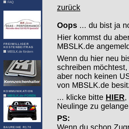
FAQ
zurück
DIAS
Oops
... du bist ja 
Hier kommst du aber
MBSLK.de angemelde
FREIWILLIGER
KOSTENBEITRAG
MBSLK.de fördern
Wenn du hier neu bi
ALFRA
schreiben möchtest,
aber noch keinen 
von MBSLK.de besitz
KOMMUNIKATION
... klicke bitte
HIER
,
MBSLK.de-FOREN
Neulinge zu gelange
PS:
Wenn du schon Zugr
BAUREIHE R170