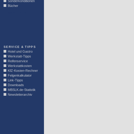
Sonderkonditionen
Bücher
LINKBLOCK
SERVICE & TIPPS
Hotel und Gastro
Werkstatt-Tipps
Reifenservice
Werkstattkosten
KfZ-Kosten-Rechner
Felgenkalkulator
Link-Tipps
Downloads
MBSLK.de-Statistik
Newsletterarchiv