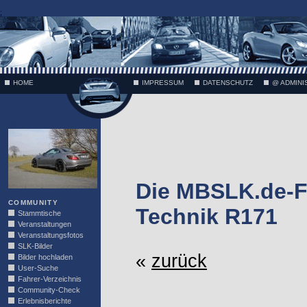
;
HOME
IMPRESSUM
DATENSCHUTZ
@ ADMINI
VÄTH
Die MBSLK.de-F
COMMUNITY
Technik R171
Stammtische
Veranstaltungen
Veranstaltungsfotos
SLK-Bilder
«
zurück
Bilder hochladen
User-Suche
Fahrer-Verzeichnis
Community-Check
Erlebnisberichte