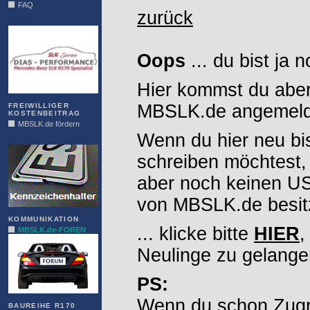
FAQ
zurück
DIAS
Oops
... du bist ja 
Hier kommst du aber
MBSLK.de angemelde
FREIWILLIGER
KOSTENBEITRAG
MBSLK.de fördern
Wenn du hier neu bi
ALFRA
schreiben möchtest,
aber noch keinen 
von MBSLK.de besitz
KOMMUNIKATION
... klicke bitte
HIER
,
MBSLK.de-FOREN
Neulinge zu gelange
PS:
Wenn du schon Zugr
BAUREIHE R170