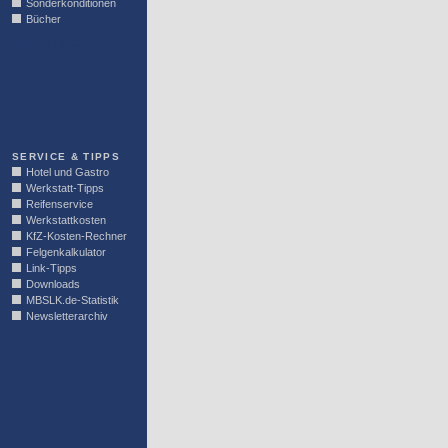
Sonderkonditionen
Bücher
LINKBLOCK
SERVICE & TIPPS
Hotel und Gastro
Werkstatt-Tipps
Reifenservice
Werkstattkosten
KfZ-Kosten-Rechner
Felgenkalkulator
Link-Tipps
Downloads
MBSLK.de-Statistik
Newsletterarchiv