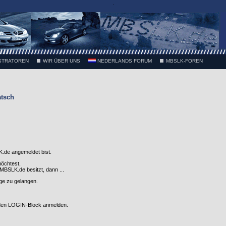
.
STRATOREN
WIR ÜBER UNS
NEDERLANDS FORUM
MBSLK-FOREN
atsch
.de angemeldet bist.
möchtest,
SLK.de besitzt, dann ...
nge zu gelangen.
 den LOGIN-Block anmelden.