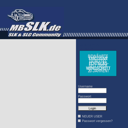
WINDSCHOTT
DESIGN
Username
Passwort
NEUER USER
Passwort vergessen?