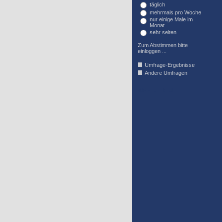
täglich
mehrmals pro Woche
nur einige Male im
Monat
sehr selten
Zum Abstimmen bitte
einloggen ...
Umfrage-Ergebnisse
Andere Umfragen
AFFIL_R_U