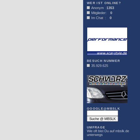
WER IST ONLINE?
Anonym :
1353
Mitglieder:
0
Im Chat :
0
XCAR-STYLE
BESUCH NUMMER
35.929.625
DER SCHWARZ
GOOGLE@MBSLK
UMFRAGE
Wie oft bist Du auf mbslk.de
unterwegs