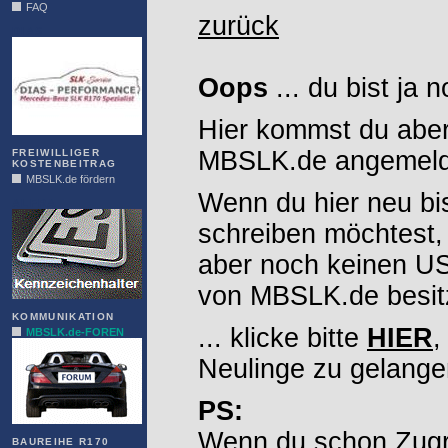
FAQ
zurück
DIAS
Oops
... du bist ja 
Hier kommst du aber
MBSLK.de angemelde
FREIWILLIGER
KOSTENBEITRAG
MBSLK.de fördern
Wenn du hier neu bi
ALFRA
schreiben möchtest,
aber noch keinen 
von MBSLK.de besitz
KOMMUNIKATION
... klicke bitte
HIER
,
MBSLK.de-FOREN
Neulinge zu gelange
PS:
Wenn du schon Zugr
BAUREIHE R170