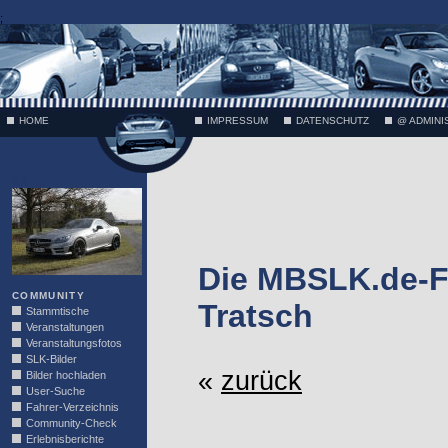
;
HOME
IMPRESSUM
DATENSCHUTZ
@ ADMINI
VÄTH
Die MBSLK.de-F
COMMUNITY
Tratsch
Stammtische
Veranstaltungen
Veranstaltungsfotos
SLK-Bilder
«
zurück
Bilder hochladen
User-Suche
Fahrer-Verzeichnis
Community-Check
Erlebnisberichte