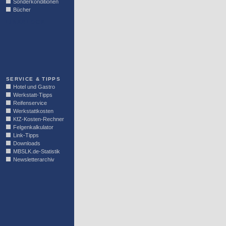
Sonderkonditionen
Bücher
LINKBLOCK
SERVICE & TIPPS
Hotel und Gastro
Werkstatt-Tipps
Reifenservice
Werkstattkosten
KfZ-Kosten-Rechner
Felgenkalkulator
Link-Tipps
Downloads
MBSLK.de-Statistik
Newsletterarchiv