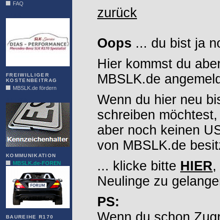
FAQ
zurück
DIAS
Oops
... du bist ja 
Hier kommst du aber
MBSLK.de angemelde
FREIWILLIGER
KOSTENBEITRAG
MBSLK.de fördern
Wenn du hier neu bi
ALFRA
schreiben möchtest,
aber noch keinen 
von MBSLK.de besitz
KOMMUNIKATION
... klicke bitte
HIER
,
MBSLK.de-FOREN
Neulinge zu gelange
PS:
Wenn du schon Zugr
BAUREIHE R170