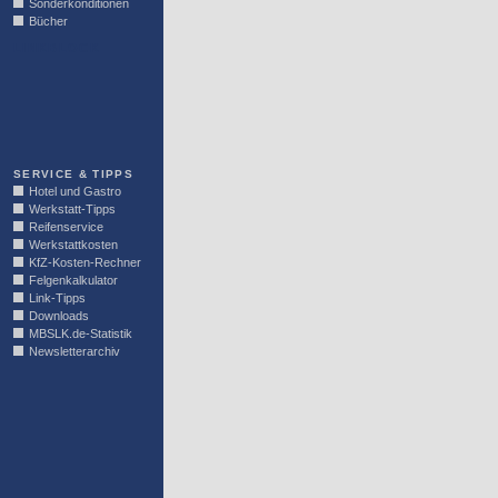
Sonderkonditionen
Bücher
LINKBLOCK
SERVICE & TIPPS
Hotel und Gastro
Werkstatt-Tipps
Reifenservice
Werkstattkosten
KfZ-Kosten-Rechner
Felgenkalkulator
Link-Tipps
Downloads
MBSLK.de-Statistik
Newsletterarchiv