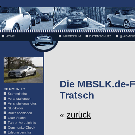
;
HOME
IMPRESSUM
DATENSCHUTZ
@ ADMINI
VÄTH
Die MBSLK.de-F
COMMUNITY
Tratsch
Stammtische
Veranstaltungen
Veranstaltungsfotos
SLK-Bilder
«
zurück
Bilder hochladen
User-Suche
Fahrer-Verzeichnis
Community-Check
Erlebnisberichte