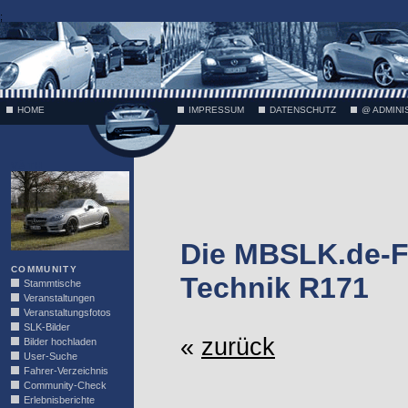
;
HOME
IMPRESSUM
DATENSCHUTZ
@ ADMINI
VÄTH
Die MBSLK.de-F
COMMUNITY
Technik R171
Stammtische
Veranstaltungen
Veranstaltungsfotos
SLK-Bilder
«
zurück
Bilder hochladen
User-Suche
Fahrer-Verzeichnis
Community-Check
Erlebnisberichte