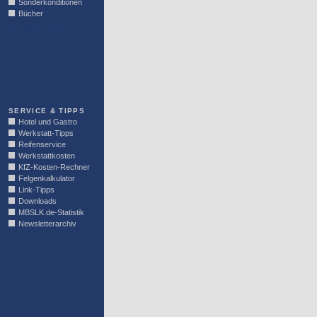
Sonderkonditionen
Bücher
LINKBLOCK
SERVICE & TIPPS
Hotel und Gastro
Werkstatt-Tipps
Reifenservice
Werkstattkosten
KfZ-Kosten-Rechner
Felgenkalkulator
Link-Tipps
Downloads
MBSLK.de-Statistik
Newsletterarchiv