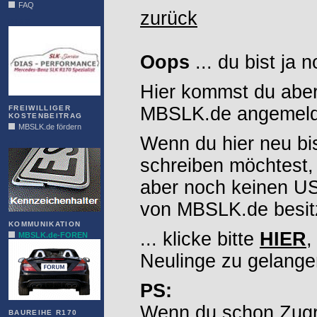
FAQ
zurück
DIAS
Oops
... du bist ja 
Hier kommst du aber
MBSLK.de angemelde
FREIWILLIGER
KOSTENBEITRAG
MBSLK.de fördern
Wenn du hier neu bi
ALFRA
schreiben möchtest,
aber noch keinen 
von MBSLK.de besitz
KOMMUNIKATION
... klicke bitte
HIER
,
MBSLK.de-FOREN
Neulinge zu gelange
PS:
Wenn du schon Zugr
BAUREIHE R170