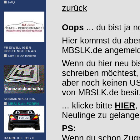
FAQ
zurück
DIAS
Oops
... du bist ja 
Hier kommst du aber
MBSLK.de angemelde
FREIWILLIGER
KOSTENBEITRAG
MBSLK.de fördern
Wenn du hier neu bi
ALFRA
schreiben möchtest,
aber noch keinen 
von MBSLK.de besitz
KOMMUNIKATION
... klicke bitte
HIER
,
MBSLK.de-FOREN
Neulinge zu gelange
PS:
Wenn du schon Zugr
BAUREIHE R170