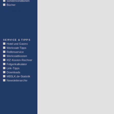
Sonderkonditionen
Bücher
LINKBLOCK
SERVICE & TIPPS
Hotel und Gastro
Werkstatt-Tipps
Reifenservice
Werkstattkosten
KfZ-Kosten-Rechner
Felgenkalkulator
Link-Tipps
Downloads
MBSLK.de-Statistik
Newsletterarchiv