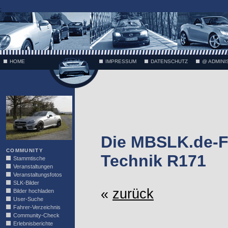
;
HOME
IMPRESSUM
DATENSCHUTZ
@ ADMINI
VÄTH
Die MBSLK.de-F
COMMUNITY
Technik R171
Stammtische
Veranstaltungen
Veranstaltungsfotos
SLK-Bilder
«
zurück
Bilder hochladen
User-Suche
Fahrer-Verzeichnis
Community-Check
Erlebnisberichte