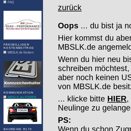
FAQ
zurück
DIAS
Oops
... du bist ja 
Hier kommst du aber
MBSLK.de angemelde
FREIWILLIGER
KOSTENBEITRAG
MBSLK.de fördern
Wenn du hier neu bi
ALFRA
schreiben möchtest,
aber noch keinen 
von MBSLK.de besitz
KOMMUNIKATION
... klicke bitte
HIER
,
MBSLK.de-FOREN
Neulinge zu gelange
PS:
Wenn du schon Zugr
BAUREIHE R170