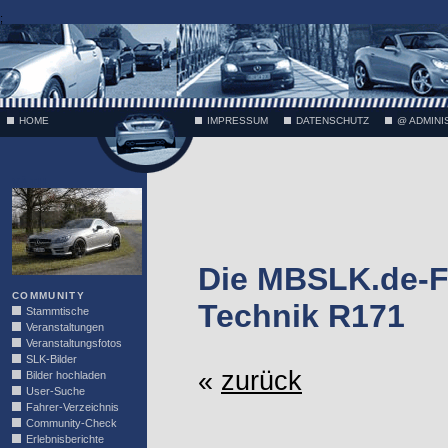
;
HOME
IMPRESSUM
DATENSCHUTZ
@ ADMINI
VÄTH
Die MBSLK.de-F
COMMUNITY
Technik R171
Stammtische
Veranstaltungen
Veranstaltungsfotos
SLK-Bilder
«
zurück
Bilder hochladen
User-Suche
Fahrer-Verzeichnis
Community-Check
Erlebnisberichte