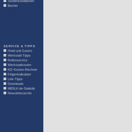
Sonderkonditionen
Bücher
LINKBLOCK
SERVICE & TIPPS
Hotel und Gastro
Werkstatt-Tipps
Reifenservice
Werkstattkosten
KfZ-Kosten-Rechner
Felgenkalkulator
Link-Tipps
Downloads
MBSLK.de-Statistik
Newsletterarchiv