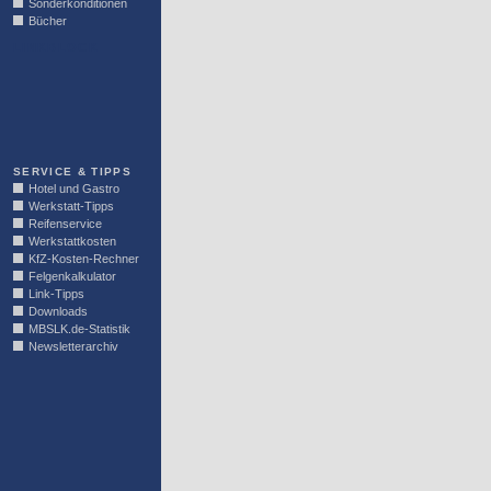
Sonderkonditionen
Bücher
LINKBLOCK
SERVICE & TIPPS
Hotel und Gastro
Werkstatt-Tipps
Reifenservice
Werkstattkosten
KfZ-Kosten-Rechner
Felgenkalkulator
Link-Tipps
Downloads
MBSLK.de-Statistik
Newsletterarchiv