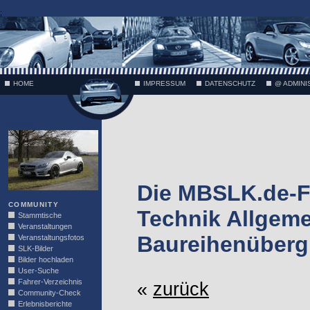
;
HOME
IMPRESSUM
DATENSCHUTZ
@ ADMINI
VÄTH
Die MBSLK.de-F
COMMUNITY
Technik Allgeme
Stammtische
Veranstaltungen
Baureihenüberg
Veranstaltungsfotos
SLK-Bilder
Bilder hochladen
User-Suche
Fahrer-Verzeichnis
«
zurück
Community-Check
Erlebnisberichte