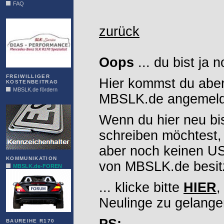
FAQ
DIAS
zurück
Oops
... du bist ja 
FREIWILLIGER
Hier kommst du aber
KOSTENBEITRAG
MBSLK.de fördern
MBSLK.de angemelde
ALFRA
Wenn du hier neu bi
schreiben möchtest,
aber noch keinen 
KOMMUNIKATION
von MBSLK.de besitz
MBSLK.de-FOREN
... klicke bitte
HIER
,
Neulinge zu gelange
BAUREIHE R170