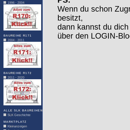
PS:
1996 - 2004
Wenn du schon Zugr
besitzt,
dann kannst du dich
über den LOGIN-Blo
BAUREIHE R171
2004 - 2011
BAUREIHE R172
2011 - 2020
ALLE SLK BAUREIHEN
SLK Geschichte
MARKTPLATZ
Kleinanzeigen