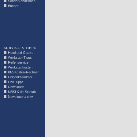
Sonderkonditionen
Bücher
LINKBLOCK
SERVICE & TIPPS
Hotel und Gastro
Werkstatt-Tipps
Reifenservice
Werkstattkosten
KfZ-Kosten-Rechner
Felgenkalkulator
Link-Tipps
Downloads
MBSLK.de-Statistik
Newsletterarchiv