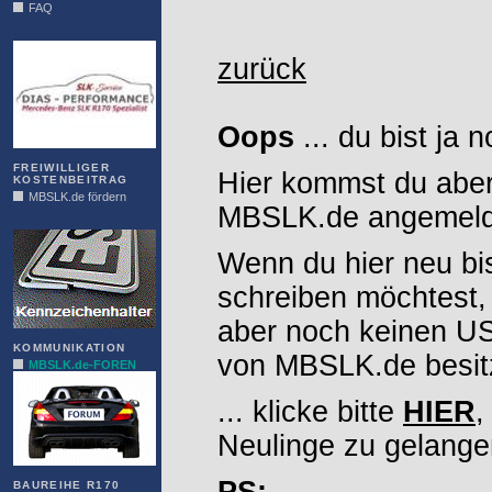
FAQ
DIAS
zurück
Oops
... du bist ja 
FREIWILLIGER
Hier kommst du aber
KOSTENBEITRAG
MBSLK.de fördern
MBSLK.de angemelde
ALFRA
Wenn du hier neu bi
schreiben möchtest,
aber noch keinen 
KOMMUNIKATION
von MBSLK.de besitz
MBSLK.de-FOREN
... klicke bitte
HIER
,
Neulinge zu gelange
BAUREIHE R170