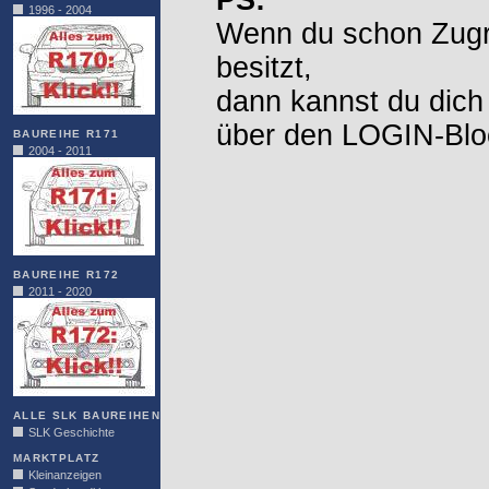
PS:
1996 - 2004
Wenn du schon Zugr
besitzt,
dann kannst du dich
über den LOGIN-Blo
BAUREIHE R171
2004 - 2011
BAUREIHE R172
2011 - 2020
ALLE SLK BAUREIHEN
SLK Geschichte
MARKTPLATZ
Kleinanzeigen