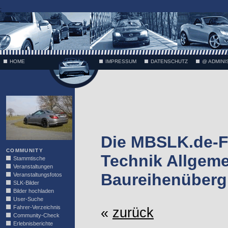
;
HOME
IMPRESSUM
DATENSCHUTZ
@ ADMINI
VÄTH
Die MBSLK.de-F
COMMUNITY
Technik Allgeme
Stammtische
Veranstaltungen
Baureihenüberg
Veranstaltungsfotos
SLK-Bilder
Bilder hochladen
User-Suche
Fahrer-Verzeichnis
«
zurück
Community-Check
Erlebnisberichte