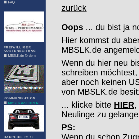
FAQ
zurück
DIAS
Oops
... du bist ja 
Hier kommst du aber
MBSLK.de angemelde
FREIWILLIGER
KOSTENBEITRAG
MBSLK.de fördern
Wenn du hier neu bi
ALFRA
schreiben möchtest,
aber noch keinen 
von MBSLK.de besitz
KOMMUNIKATION
... klicke bitte
HIER
,
MBSLK.de-FOREN
Neulinge zu gelange
PS:
Wenn du schon Zugr
BAUREIHE R170