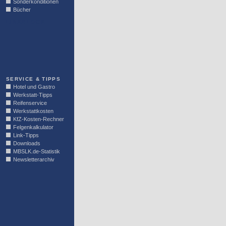
Sonderkonditionen
Bücher
LINKBLOCK
SERVICE & TIPPS
Hotel und Gastro
Werkstatt-Tipps
Reifenservice
Werkstattkosten
KfZ-Kosten-Rechner
Felgenkalkulator
Link-Tipps
Downloads
MBSLK.de-Statistik
Newsletterarchiv