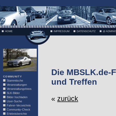
;
HOME
IMPRESSUM
DATENSCHUTZ
@ ADMINI
VÄTH
Die MBSLK.de-F
COMMUNITY
und Treffen
Stammtische
Veranstaltungen
Veranstaltungsfotos
SLK-Bilder
«
zurück
Bilder hochladen
User-Suche
Fahrer-Verzeichnis
Community-Check
Erlebnisberichte