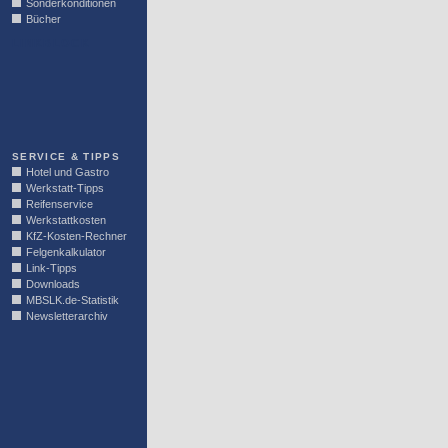
Sonderkonditionen
Bücher
LINKBLOCK
SERVICE & TIPPS
Hotel und Gastro
Werkstatt-Tipps
Reifenservice
Werkstattkosten
KfZ-Kosten-Rechner
Felgenkalkulator
Link-Tipps
Downloads
MBSLK.de-Statistik
Newsletterarchiv