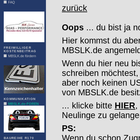
FAQ
zurück
DIAS
Oops
... du bist ja 
Hier kommst du aber
MBSLK.de angemelde
FREIWILLIGER
KOSTENBEITRAG
MBSLK.de fördern
Wenn du hier neu bi
ALFRA
schreiben möchtest,
aber noch keinen 
von MBSLK.de besitz
KOMMUNIKATION
... klicke bitte
HIER
,
MBSLK.de-FOREN
Neulinge zu gelange
PS:
Wenn du schon Zugr
BAUREIHE R170