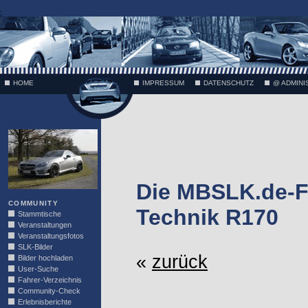
;
HOME
IMPRESSUM
DATENSCHUTZ
@ ADMINI
VÄTH
Die MBSLK.de-F
COMMUNITY
Technik R170
Stammtische
Veranstaltungen
Veranstaltungsfotos
SLK-Bilder
«
zurück
Bilder hochladen
User-Suche
Fahrer-Verzeichnis
Community-Check
Erlebnisberichte