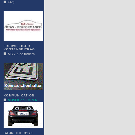
FAQ
DIAS
FREIWILLIGER
KOSTENBEITRAG
MBSLK.de fördern
ALFRA
KOMMUNIKATION
MBSLK.de-FOREN
BAUREIHE R170