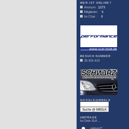
WER IST ONLINE?
Anonym :
1273
Mitglieder:
5
Im Chat :
0
XCAR-STYLE
BESUCH NUMMER
35.925.419
DER SCHWARZ
GOOGLE@MBSLK
UMFRAGE
Ist Dein SLK ...
... geleast?