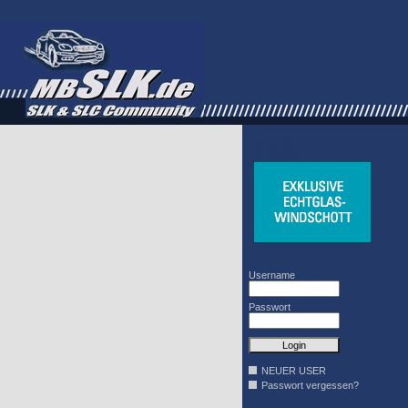
WINDSCHOTT
DESIGN
Username
Passwort
NEUER USER
Passwort vergessen?