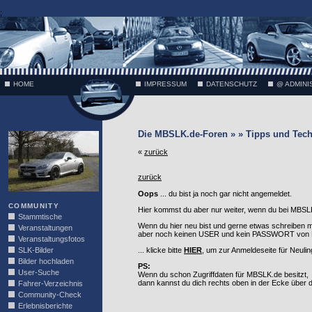
;
HOME
IMPRESSUM
DATENSCHUTZ
@ ADMINI
VÄTH
Die MBSLK.de-Foren » » Tipps und Tech
«
zurück
zurück
Oops
... du bist ja noch gar nicht angemeldet.
COMMUNITY
Hier kommst du aber nur weiter, wenn du bei MBSLK
Stammtische
Wenn du hier neu bist und gerne etwas schreiben 
Veranstaltungen
aber noch keinen USER und kein PASSWORT von MB
Veranstaltungsfotos
SLK-Bilder
... klicke bitte
HIER
, um zur Anmeldeseite für Neuli
Bilder hochladen
PS:
User-Suche
Wenn du schon Zugriffdaten für MBSLK.de besitzt,
dann kannst du dich rechts oben in der Ecke über
Fahrer-Verzeichnis
Community-Check
Erlebnisberichte