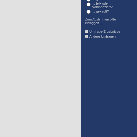
... teil- oder
vollfinanziert?
... gekauft?
Zum Abstimmen bitte
einloggen ...
Umfrage-Ergebnisse
Andere Umfragen
AFFIL_R_U