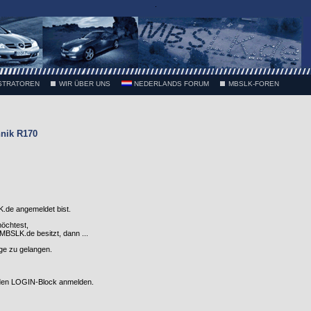
.
STRATOREN
WIR ÜBER UNS
NEDERLANDS FORUM
MBSLK-FOREN
nik R170
.de angemeldet bist.
möchtest,
SLK.de besitzt, dann ...
nge zu gelangen.
 den LOGIN-Block anmelden.