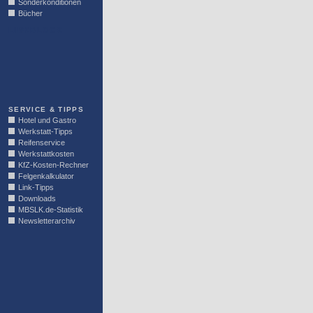
Sonderkonditionen
Bücher
LINKBLOCK
SERVICE & TIPPS
Hotel und Gastro
Werkstatt-Tipps
Reifenservice
Werkstattkosten
KfZ-Kosten-Rechner
Felgenkalkulator
Link-Tipps
Downloads
MBSLK.de-Statistik
Newsletterarchiv