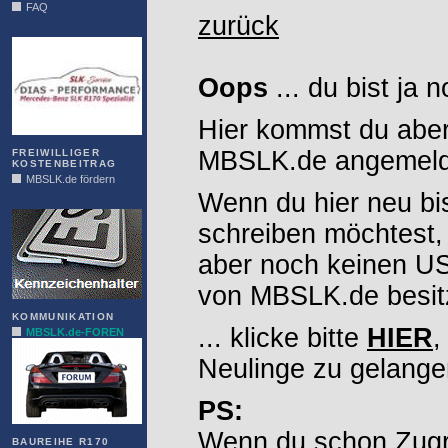
FAQ
zurück
DIAS
Oops
... du bist ja 
Hier kommst du aber
MBSLK.de angemelde
FREIWILLIGER
KOSTENBEITRAG
MBSLK.de fördern
Wenn du hier neu bi
ALFRA
schreiben möchtest,
aber noch keinen 
von MBSLK.de besitz
KOMMUNIKATION
... klicke bitte
HIER
,
MBSLK.de-FOREN
Neulinge zu gelange
PS:
Wenn du schon Zugr
BAUREIHE R170