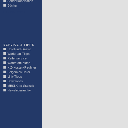
Sonderkonditionen
Bücher
LINKBLOCK
SERVICE & TIPPS
Hotel und Gastro
Werkstatt-Tipps
Reifenservice
Werkstattkosten
KfZ-Kosten-Rechner
Felgenkalkulator
Link-Tipps
Downloads
MBSLK.de-Statistik
Newsletterarchiv