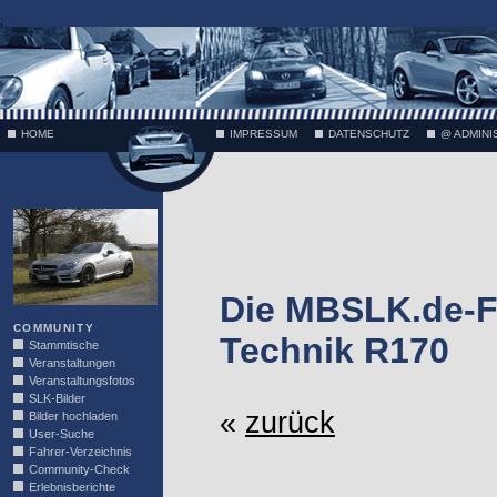
;
HOME
IMPRESSUM
DATENSCHUTZ
@ ADMINI
VÄTH
Die MBSLK.de-F
COMMUNITY
Technik R170
Stammtische
Veranstaltungen
Veranstaltungsfotos
SLK-Bilder
«
zurück
Bilder hochladen
User-Suche
Fahrer-Verzeichnis
Community-Check
Erlebnisberichte