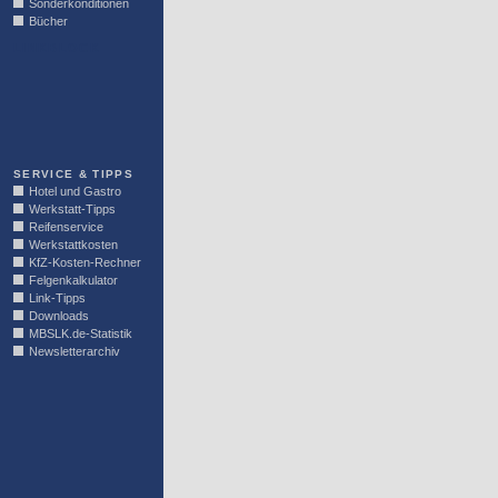
Sonderkonditionen
Bücher
LINKBLOCK
SERVICE & TIPPS
Hotel und Gastro
Werkstatt-Tipps
Reifenservice
Werkstattkosten
KfZ-Kosten-Rechner
Felgenkalkulator
Link-Tipps
Downloads
MBSLK.de-Statistik
Newsletterarchiv