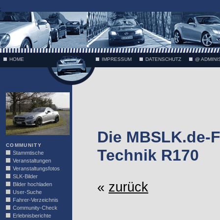
;
HOME
IMPRESSUM
DATENSCHUTZ
@ ADMINI
VÄTH
Die MBSLK.de-F
COMMUNITY
Technik R170
Stammtische
Veranstaltungen
Veranstaltungsfotos
SLK-Bilder
«
zurück
Bilder hochladen
User-Suche
Fahrer-Verzeichnis
Community-Check
Erlebnisberichte