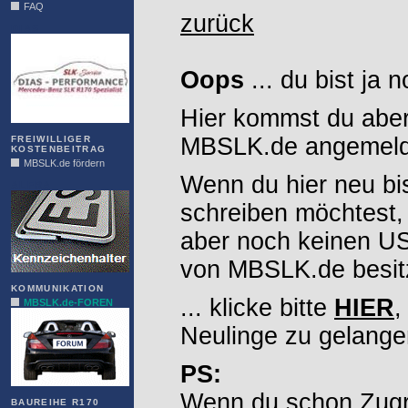
FAQ
zurück
DIAS
Oops
... du bist ja 
Hier kommst du aber
MBSLK.de angemelde
FREIWILLIGER
KOSTENBEITRAG
MBSLK.de fördern
Wenn du hier neu bi
ALFRA
schreiben möchtest,
aber noch keinen 
von MBSLK.de besitz
KOMMUNIKATION
... klicke bitte
HIER
,
MBSLK.de-FOREN
Neulinge zu gelange
PS:
Wenn du schon Zugr
BAUREIHE R170