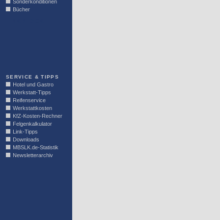
Sonderkonditionen
Bücher
LINKBLOCK
SERVICE & TIPPS
Hotel und Gastro
Werkstatt-Tipps
Reifenservice
Werkstattkosten
KfZ-Kosten-Rechner
Felgenkalkulator
Link-Tipps
Downloads
MBSLK.de-Statistik
Newsletterarchiv