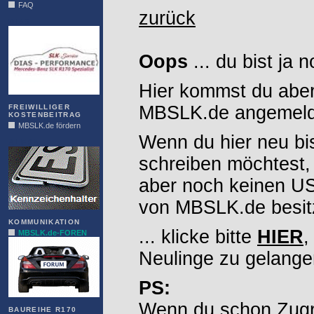
FAQ
zurück
DIAS
Oops
... du bist ja 
Hier kommst du aber
MBSLK.de angemelde
FREIWILLIGER
KOSTENBEITRAG
MBSLK.de fördern
Wenn du hier neu bi
ALFRA
schreiben möchtest,
aber noch keinen 
von MBSLK.de besitz
KOMMUNIKATION
... klicke bitte
HIER
,
MBSLK.de-FOREN
Neulinge zu gelange
PS:
Wenn du schon Zugr
BAUREIHE R170