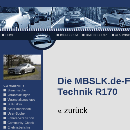
;
HOME
IMPRESSUM
DATENSCHUTZ
@ ADMINI
VÄTH
Die MBSLK.de-F
COMMUNITY
Technik R170
Stammtische
Veranstaltungen
Veranstaltungsfotos
SLK-Bilder
«
zurück
Bilder hochladen
User-Suche
Fahrer-Verzeichnis
Community-Check
Erlebnisberichte