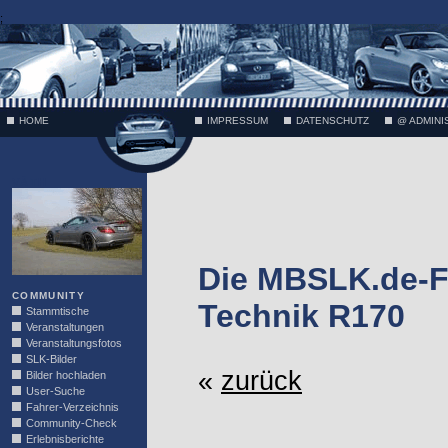
;
HOME
IMPRESSUM
DATENSCHUTZ
@ ADMINI
VÄTH
Die MBSLK.de-F
COMMUNITY
Technik R170
Stammtische
Veranstaltungen
Veranstaltungsfotos
SLK-Bilder
«
zurück
Bilder hochladen
User-Suche
Fahrer-Verzeichnis
Community-Check
Erlebnisberichte