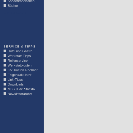
Sonderkonditionen
Bücher
LINKBLOCK
SERVICE & TIPPS
Hotel und Gastro
Werkstatt-Tipps
Reifenservice
Werkstattkosten
KfZ-Kosten-Rechner
Felgenkalkulator
Link-Tipps
Downloads
MBSLK.de-Statistik
Newsletterarchiv