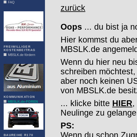
FAQ
zurück
DIAS
Oops
... du bist ja 
Hier kommst du aber
MBSLK.de angemelde
FREIWILLIGER
KOSTENBEITRAG
MBSLK.de fördern
Wenn du hier neu bi
ALFRA
schreiben möchtest,
aber noch keinen 
von MBSLK.de besitz
KOMMUNIKATION
... klicke bitte
HIER
,
MBSLK.de-FOREN
Neulinge zu gelange
PS:
Wenn du schon Zugr
BAUREIHE R170